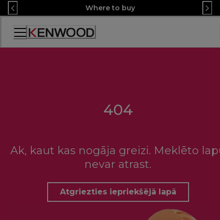
Skip
Where to buy
to
Content
Accessibility
Statement
404
Ak, kaut kas nogāja greizi. Meklēto la
nevar atrast.
Atgriezties iepriekšējā lapā