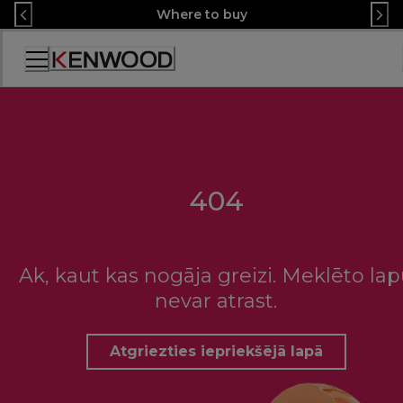
Skip
Where to buy
to
Content
Accessibility
Statement
404
Ak, kaut kas nogāja greizi. Meklēto la
nevar atrast.
Atgriezties iepriekšējā lapā