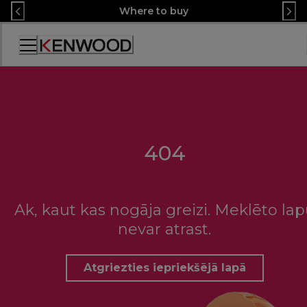
Skip
Where to buy
to
Content
Accessibility
Statement
404
Ak, kaut kas nogāja greizi. Meklēto la
nevar atrast.
Atgriezties iepriekšējā lapā