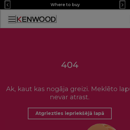
Skip
Where to buy
to
Content
Accessibility
Statement
404
Ak, kaut kas nogāja greizi. Meklēto la
nevar atrast.
Atgriezties iepriekšējā lapā