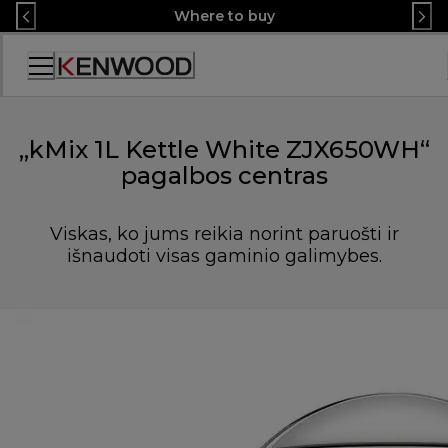
Skip
Where to buy
to
Content
Accessibility
Statement
„kMix 1L Kettle White ZJX650WH“
pagalbos centras
Viskas, ko jums reikia norint paruošti ir
išnaudoti visas gaminio galimybes.