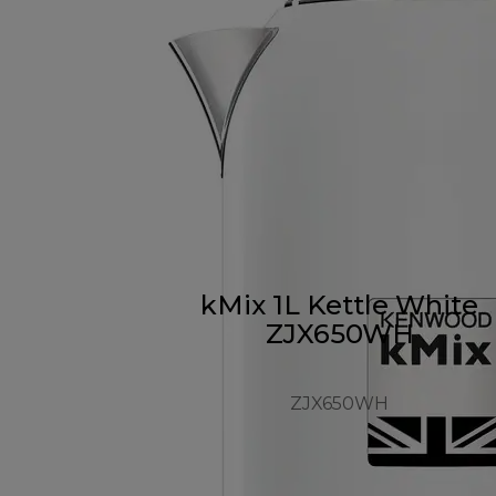
kMix 1L Kettle White
ZJX650WH
ZJX650WH