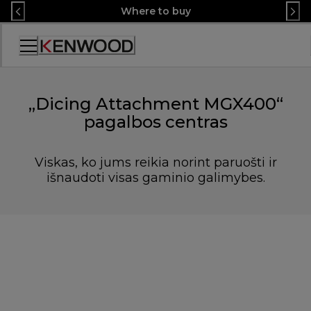
Skip
Where to buy
to
Content
Accessibility
Statement
„Dicing Attachment MGX400“
pagalbos centras
Viskas, ko jums reikia norint paruošti ir
išnaudoti visas gaminio galimybes.