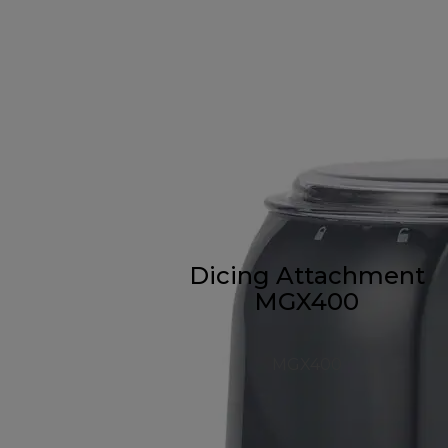
Dicing Attachment
MGX400
MGX400