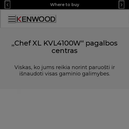
Skip
Where to buy
to
Content
Accessibility
Statement
„Chef XL KVL4100W“ pagalbos
centras
Viskas, ko jums reikia norint paruošti ir
išnaudoti visas gaminio galimybes.