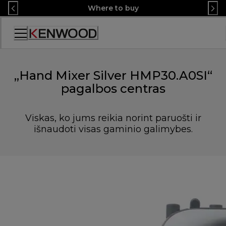
Skip
Where to buy
to
Content
Accessibility
Statement
„Hand Mixer Silver HMP30.A0SI“
pagalbos centras
Viskas, ko jums reikia norint paruošti ir
išnaudoti visas gaminio galimybes.