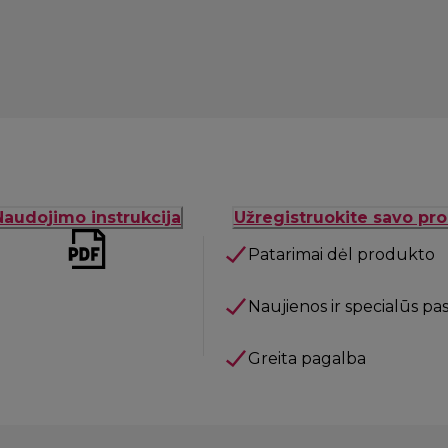
Naudojimo instrukcija
Užregistruokite savo pr
Patarimai dėl produkto
Naujienos ir specialūs pa
Greita pagalba