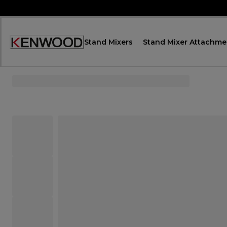
Skip
to
Content
Stand Mixers
Stand Mixer Attachme
Accessibility
Statement