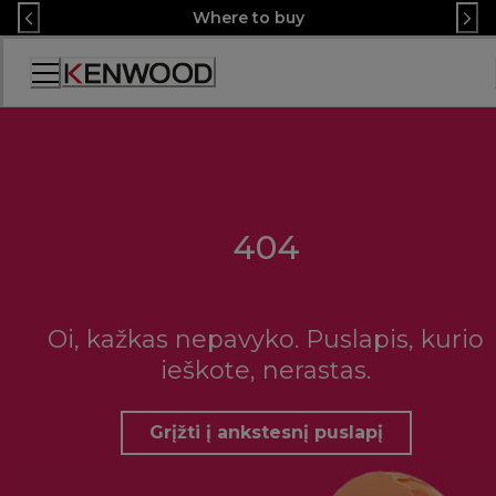
Skip
Where to buy
to
Content
Accessibility
Statement
404
Oi, kažkas nepavyko. Puslapis, kurio
ieškote, nerastas.
Grįžti į ankstesnį puslapį