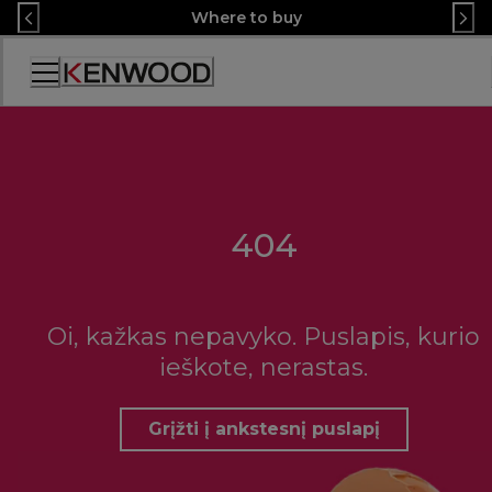
Skip
Where to buy
to
Content
Accessibility
Statement
404
Oi, kažkas nepavyko. Puslapis, kurio
ieškote, nerastas.
Grįžti į ankstesnį puslapį