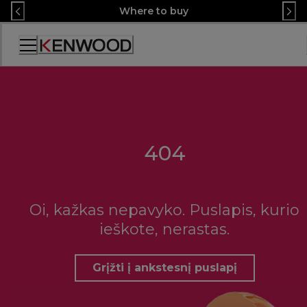
Skip
Where to buy
to
Content
Accessibility
Statement
404
Oi, kažkas nepavyko. Puslapis, kurio
ieškote, nerastas.
Grįžti į ankstesnį puslapį