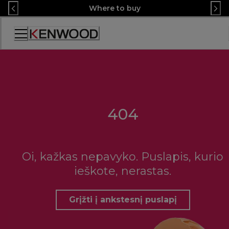
Skip
Where to buy
to
Content
Accessibility
Statement
404
Oi, kažkas nepavyko. Puslapis, kurio
ieškote, nerastas.
Grįžti į ankstesnį puslapį