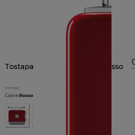
Tostapane kMix TCX751RD rosso
TCX751RD
Colore
:
Rosso