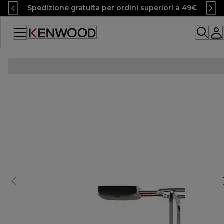
Skip
Spedizione gratuita per ordini superiori a 49€
to
Content
Accessibility
Statement