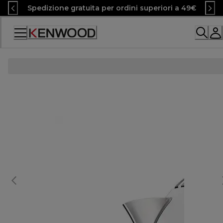
Skip
Spedizione gratuita per ordini superiori a 49€
to
Content
Accessibility
Statement