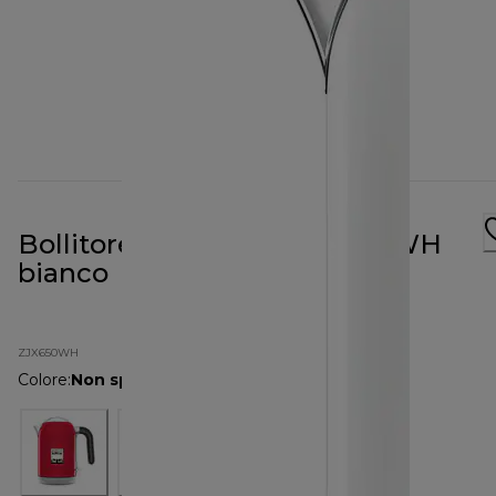
Bollitore kMix da 1 L ZJX650WH
bianco
ZJX650WH
Colore
:
Non specificato