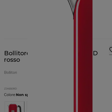
Bollitore kMix da 1 L ZJX650RD
rosso
Bollitori
ZJX650RD
Colore
:
Non specificato