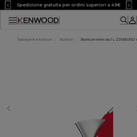
Skip
Spedizione gratuita per ordini superiori a 49€
to
Content
Accessibility
Statement
Tostapane e bollitori
Bollitori
Bollitore kMix da 1 L ZJX650RD 