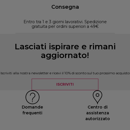
Consegna
Entro tra 1 e 3 giorni lavorativi. Spedizione
30 
gratuita per ordini superiori a 49€
Lasciati ispirare e rimani
aggiornato!
Iscriviti alla nostra newsletter e ricevi il 10% di sconto sul tuo prossimo acquisto
ISCRIVITI
Domande
Centro di
frequenti
assistenza
autorizzato