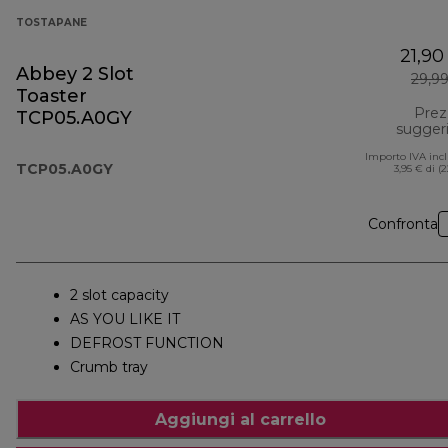
TOSTAPANE
21,90
Abbey 2 Slot
29,9
Toaster
Prez
TCP05.A0GY
sugger
Importo IVA inc
TCP05.A0GY
3,95 € di (
Confronta
2 slot capacity
AS YOU LIKE IT
DEFROST FUNCTION
Crumb tray
Aggiungi al carrello