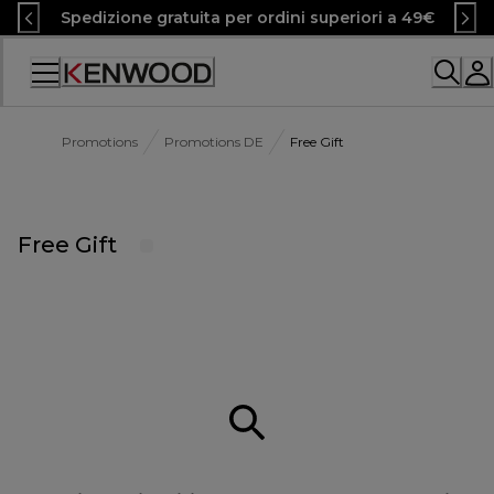
Skip
Spedizione gratuita per ordini superiori a 49€
to
Content
Accessibility
Statement
Promotions
Promotions DE
Free Gift
Free Gift