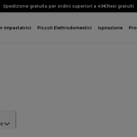
Spedizione gratuita per ordini superiori a 49€
Resi gratuiti
r impastatrici
Piccoli Elettrodomestici
Ispirazione
Pr
ie