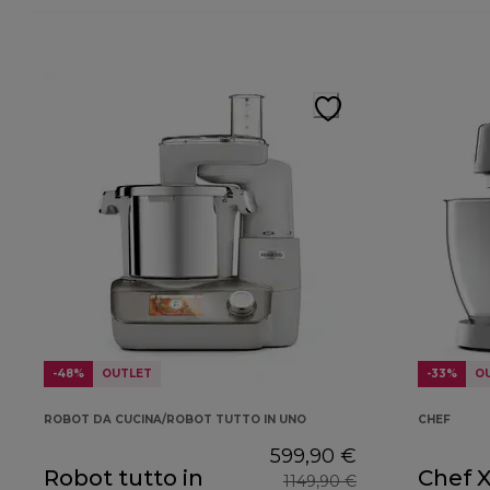
-48%
OUTLET
-33%
O
ROBOT DA CUCINA/ROBOT TUTTO IN UNO
CHEF
599,90 €
Robot tutto in
Chef 
1149,90 €