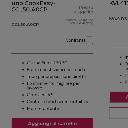
uno CookEasy+
KVL41
Prezzo
CCL50.A0CP
suggerito
KVL4170
Importo IVA incluso
prezzo original
108,18 € di (22%)
CCL50.A0CP
Confronta
I
Cucina fino a 180 °C
O
n
8 preimpostazioni one-touch
R
Tubo per preparazione diretta
P
Lo strumento migliore per
lavorare
Ciotola da 4,5 L
Controllo touchscreen intuitivo
Motore potente
Aggiungi al carrello