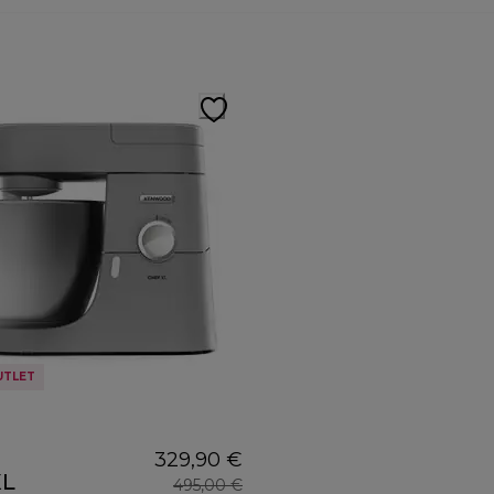
UTLET
329,90 €
XL
495,00 €