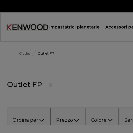
Skip
to
Content
Impastatrici planetarie
Accessori pe
Accessibility
Statement
Outlet
Outlet FP
Outlet FP
Ordina per
Prezzo
Colore
Ser