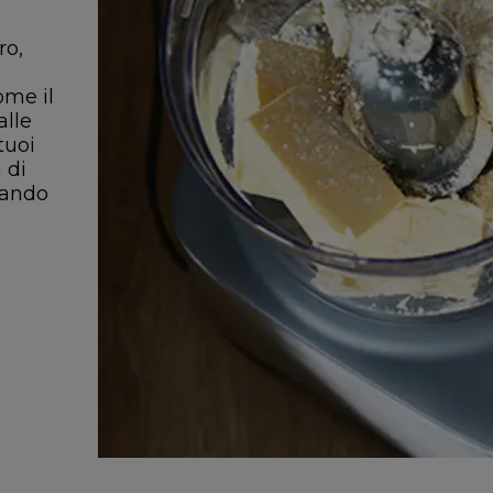
ro,
ome il
alle
tuoi
 di
erando