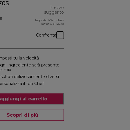
70S
Prezzo
suggerito
S
Importo IVA incluso
e 1149,90 €
prezzo originale 495,00 €
59,49 € di (22%)
Confronta
mposti tu la velocità
gni ingrediente sarà presente
el mix
isultati deliziosamente diversi
ersonalizza il tuo Chef
Aggiungi al carrello
Scopri di più