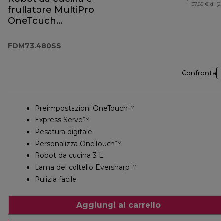
37,85 € di (
frullatore MultiPro
OneTouch
FDM73.480SS
FDM73.480SS
Confronta
Preimpostazioni OneTouch™
Express Serve™
Pesatura digitale
Personalizza OneTouch™
Robot da cucina 3 L
Lama del coltello Eversharp™
Pulizia facile
Aggiungi al carrello