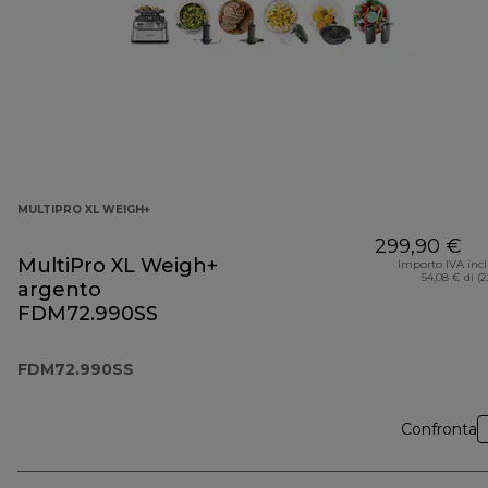
MULTIPRO XL WEIGH+
299,90 €
MultiPro XL Weigh+
Importo IVA inc
54,08 € di (
argento
FDM72.990SS
FDM72.990SS
Confronta