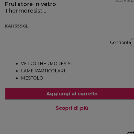
20,72 € di (
Frullatore in vetro
Thermoresist
KAH359GL
KAH359GL
Confronta
VETRO THERMORESIST
LAME PARTICOLARI
MESTOLO
Aggiungi al carrello
Scopri di più