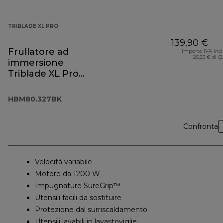
TRIBLADE XL PRO
139,90 €
Frullatore ad
Importo IVA inc
25,23 € di (
immersione
Triblade XL Pro
HBM80.327BK
HBM80.327BK
Confronta
Velocità variabile
Motore da 1200 W
Impugnature SureGrip™
Utensili facili da sostituire
Protezione dal surriscaldamento
Utensili lavabili in lavastoviglie