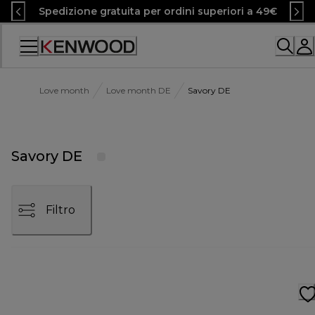
Skip
Spedizione gratuita per ordini superiori a 49€
to
Content
Accessibility
Statement
Love month
Love month DE
Savory DE
Savory DE
Filtro