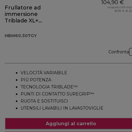
104,90 €
Frullatore ad
Importo IVA inc
18,92 € di (
immersione
Triblade XL+
HBM60.307GY
HBM60.307GY
Confronta
VELOCITÀ VARIABILE
PIÙ POTENZA
TECNOLOGIA TRIBLADE™
PUNTI DI CONTATTO SUREGRIP™
RUOTA E SOSTITUISCI
UTENSILI LAVABILI IN LAVASTOVIGLIE
Aggiungi al carrello