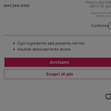
Prezzo più ba
KHC29A.O0SI
ultimi 30 gio
Importo IVA inc
35,16 € di (
Confronta
Ogni ingrediente sarà presente nel mix
Risultati deliziosamente diversi
Avvisami
Scopri di più