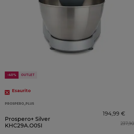
-40%
OUTLET
Esaurito
PROSPERO_PLUS
194,99 €
Prospero+ Silver
237,9
KHC29A.O0SI