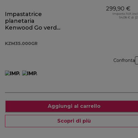
299,90 €
Impastatrice
Importo IVA inc
54,08 € di (
planetaria
Kenwood Go verde
eucalipto
KZM35.000GR
KZM35.000GR
Confronta
Aggiungi al carrello
Scopri di più