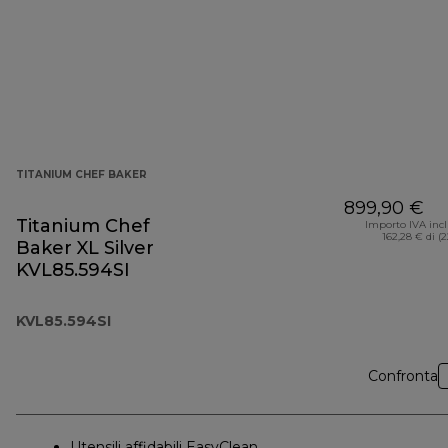
TITANIUM CHEF BAKER
899,90 €
Titanium Chef
Importo IVA inc
162,28 € di (
Baker XL Silver
KVL85.594SI
KVL85.594SI
Confronta
Utensili affidabili EasyClean