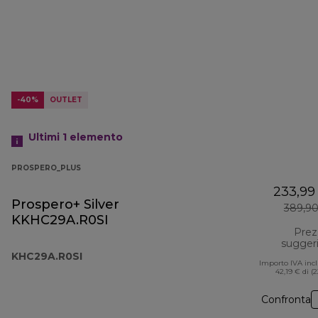
-40%
OUTLET
Ultimi 1
elemento
PROSPERO_PLUS
233,99
Prospero+ Silver
389,90
KKHC29A.R0SI
Prez
sugger
KHC29A.R0SI
Importo IVA inc
42,19 € di (
Confronta