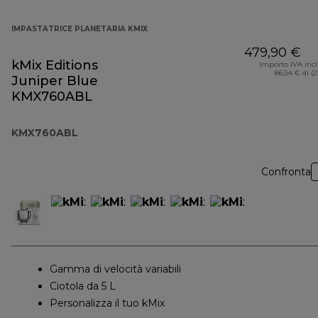
IMPASTATRICE PLANETARIA KMIX
479,90 €
kMix Editions
Importo IVA inc
86,54 € di (
Juniper Blue
KMX760ABL
KMX760ABL
Confronta
Gamma di velocità variabili
Ciotola da 5 L
Personalizza il tuo kMix