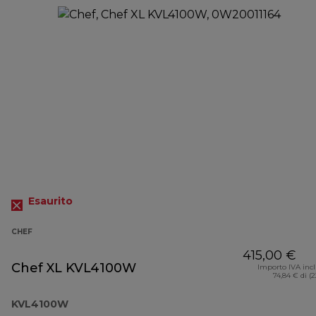
Esaurito
CHEF
415,00 €
Chef XL KVL4100W
Importo IVA inc
74,84 € di (
KVL4100W