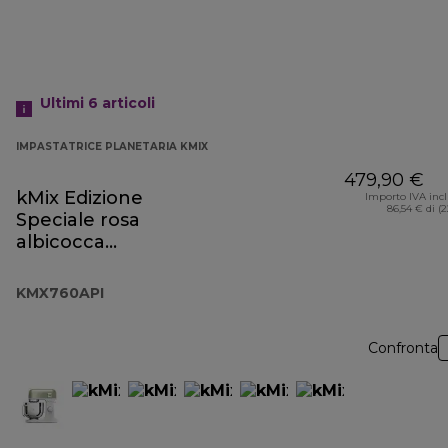
Ultimi 6
articoli
IMPASTATRICE PLANETARIA KMIX
479,90 €
kMix Edizione
Importo IVA inc
86,54 € di (
Speciale rosa
albicocca
KMX760API
KMX760API
Confronta