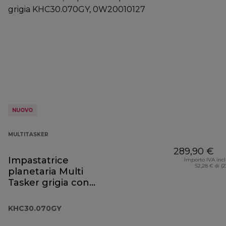
NUOVO
MULTITASKER
289,90 €
Impastatrice
Importo IVA inc
52,28 € di (
planetaria Multi
Tasker grigia con
robot da cucina,
frullatore e
KHC30.070GY
tritacarne