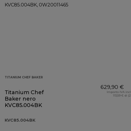
TITANIUM CHEF BAKER
629,90 €
Titanium Chef
Importo IVA inc
113,59 € di (
Baker nero
KVC85.004BK
KVC85.004BK