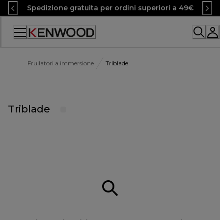
Skip
Spedizione gratuita per ordini superiori a 49€
to
Content
Accessibility
Statement
Frullatori a immersione
Triblade
Triblade