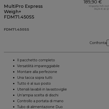
189,90 €
MultiPro Express
Importo IVA inc
34,24 € di (
Weigh+
FDM71.450SS
FDM71.450SS
Confronta
Il pacchetto completo
Versatilità impareggiabile
Montare alla perfezione
Una tacca sopra tutti
Tutto è al suo posto
Utensili lavabili in lavastoviglie
Un’ampia scelta di dischi
Controllo a portata di mano
Tubo di alimentazione Duo