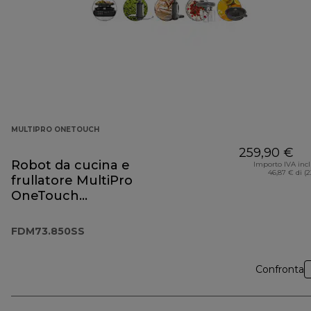
MULTIPRO ONETOUCH
259,90 €
Robot da cucina e
Importo IVA inc
46,87 € di (
frullatore MultiPro
OneTouch
FDM73.850SS
FDM73.850SS
Confronta