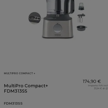
MULTIPRO COMPACT +
174,90 €
MultiPro Compact+
Importo IVA inc
31,54 € di (
FDM313SS
FDM313SS