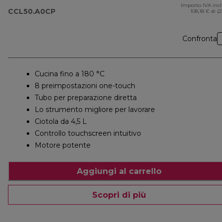
Importo IVA inc
CCL50.A0CP
108,18 € di (
Confronta
Cucina fino a 180 °C
8 preimpostazioni one-touch
Tubo per preparazione diretta
Lo strumento migliore per lavorare
Ciotola da 4,5 L
Controllo touchscreen intuitivo
Motore potente
Aggiungi al carrello
Scopri di più