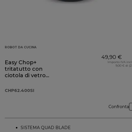
ROBOT DA CUCINA
49,90 €
Easy Chop+
Importo IVA inc
9,00 € di (
tritatutto con
ciotola di vetro
CHP62.400SI
CHP62.400SI
Confronta
SISTEMA QUAD BLADE