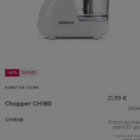
-40%
OUTLET
ROBOT DA CUCINA
21,99 €
Chopper CH180
29,9
CH180B
Prezzo più ba
ultimi 30 gio
Importo IVA inc
3,97 € di (