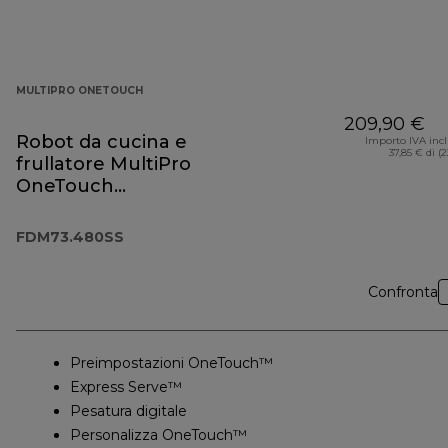
MULTIPRO ONETOUCH
209,90 €
Robot da cucina e
Importo IVA inc
37,85 € di (
frullatore MultiPro
OneTouch
FDM73.480SS
FDM73.480SS
Confronta
Preimpostazioni OneTouch™
Express Serve™
Pesatura digitale
Personalizza OneTouch™