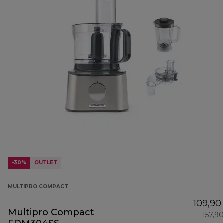
-30%
OUTLET
MULTIPRO COMPACT
109,90
Multipro Compact
157,9