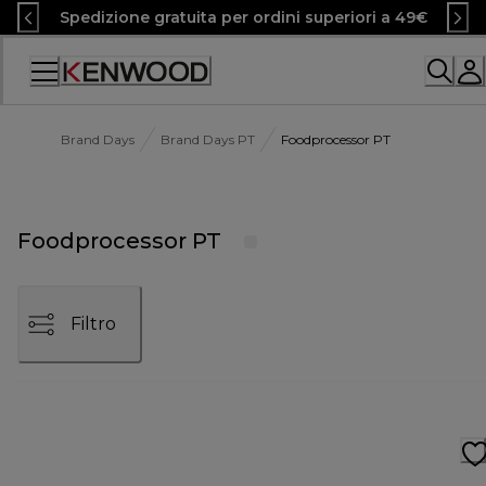
Skip
Spedizione gratuita per ordini superiori a 49€
to
Content
Accessibility
Statement
Brand Days
Brand Days PT
Foodprocessor PT
Foodprocessor PT
Filtro