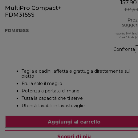
157,90
MultiPro Compact+
194,9
FDM315SS
Prez
sugger
FDM315SS
Importo IVA inc
28,47 € di (
Confronta
Taglia a dadini, affetta e grattugia direttamente sul
piatto
Frulla solo il meglio
Potenza a portata di mano
Tutta la capacità che ti serve
Utensili lavabili in lavastoviglie
Aggiungi al carrello
Scopri di più