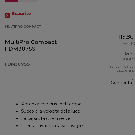
Esaurito
MULTIPRO COMPACT
119,90
MultiPro Compact
164,9
FDM307SS
Prez
sugger
FDM307SS
Importo IVA inc
21,62 € di (
Confronta
Potenza che dura nel tempo
Succo alla velocità della luce
La capacità che ti serve
Utensili lavabili in lavastoviglie