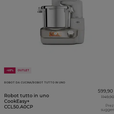
-48%
OUTLET
ROBOT DA CUCINA/ROBOT TUTTO IN UNO
599,90
Robot tutto in uno
1149,9
CookEasy+
Prez
CCL50.A0CP
sugger