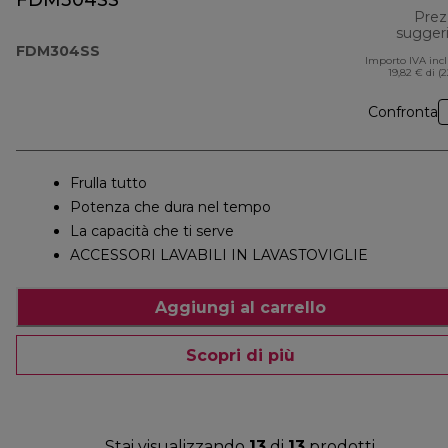
FDM304SS
Prez
sugger
FDM304SS
Importo IVA inc
19,82 € di (
Confronta
Frulla tutto
Potenza che dura nel tempo
La capacità che ti serve
ACCESSORI LAVABILI IN LAVASTOVIGLIE
Aggiungi al carrello
Scopri di più
Stai visualizzando
13
di
13
prodotti