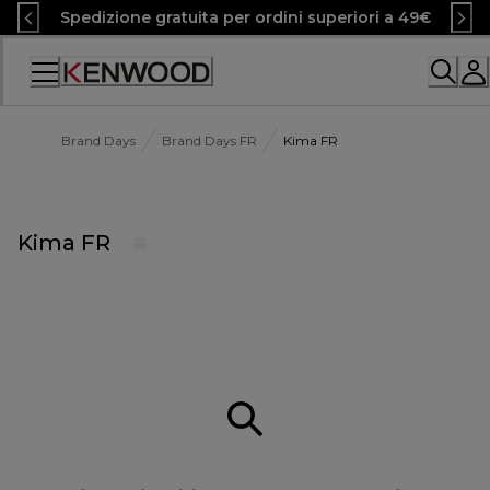
Skip
Spedizione gratuita per ordini superiori a 49€
to
Content
Accessibility
Statement
Brand Days
Brand Days FR
Kima FR
Kima FR