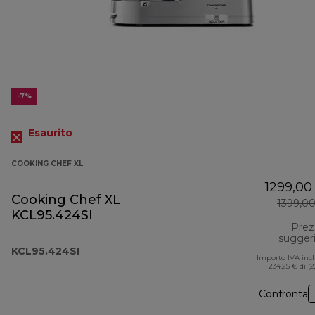
-7%
Esaurito
COOKING CHEF XL
1299,00
Cooking Chef XL
1399,0
KCL95.424SI
Prez
sugger
KCL95.424SI
Importo IVA inc
234,25 € di (
Confronta