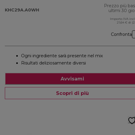
Prezzo più ba
KHC29A.A0WH
ultimi 30 gio
Importo IVA inc
21,64 € di (
Confronta
Ogni ingrediente sarà presente nel mix
Risultati deliziosamente diversi
Avvisami
Scopri di più