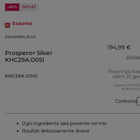
-40%
OUTLET
Esaurito
PROSPERO_PLUS
194,99 €
Prospero+ Silver
237,9
KHC29A.O0SI
Prezzo più ba
KHC29A.O0SI
ultimi 30 gio
Importo IVA inc
35,16 € di (
Confronta
Ogni ingrediente sarà presente nel mix
Risultati deliziosamente diversi