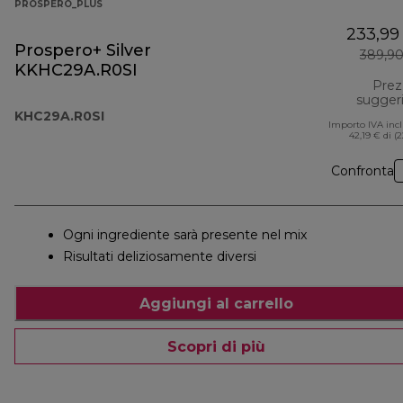
PROSPERO_PLUS
233,99
Prospero+ Silver
389,90
KKHC29A.R0SI
Prez
sugger
KHC29A.R0SI
Importo IVA inc
42,19 € di (
Confronta
Ogni ingrediente sarà presente nel mix
Risultati deliziosamente diversi
Aggiungi al carrello
Scopri di più