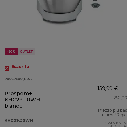
-40%
OUTLET
Esaurito
PROSPERO_PLUS
159,99 €
Prospero+
250,0
KHC29.J0WH
bianco
Prezzo più ba
ultimi 30 gio
KHC29.J0WH
Importo IVA inc
28,85 € di (