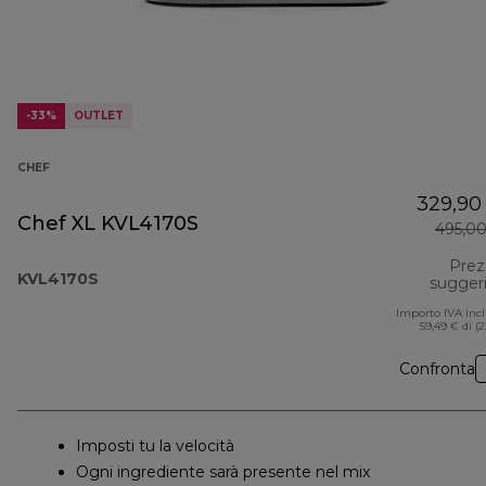
-33%
OUTLET
CHEF
329,90
Chef XL KVL4170S
495,0
Prez
KVL4170S
sugger
Importo IVA inc
59,49 € di (
Confronta
Imposti tu la velocità
Ogni ingrediente sarà presente nel mix