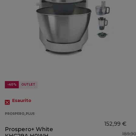
-40%
OUTLET
Esaurito
PROSPERO_PLUS
152,99 €
Prospero+ White
189,9