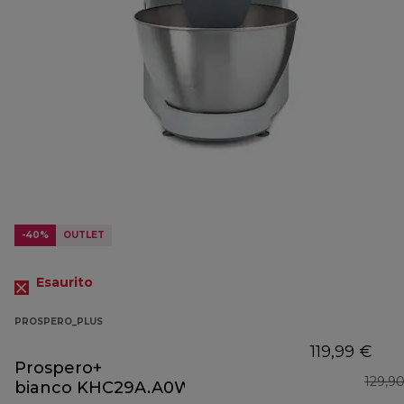
-40%
OUTLET
Esaurito
PROSPERO_PLUS
119,99 €
Prospero+
129,9
bianco KHC29A.A0WH