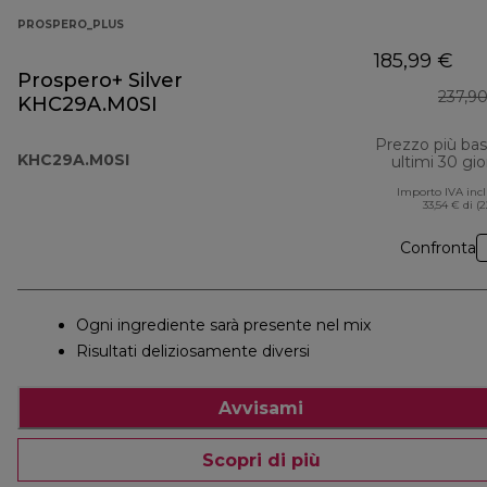
PROSPERO_PLUS
185,99 €
Prospero+ Silver
237,9
KHC29A.M0SI
Prezzo più ba
KHC29A.M0SI
ultimi 30 gio
Importo IVA inc
33,54 € di (
Confronta
Ogni ingrediente sarà presente nel mix
Risultati deliziosamente diversi
Avvisami
Scopri di più