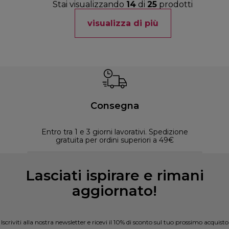
Stai visualizzando
14
di
25
prodotti
visualizza di più
Consegna
Entro tra 1 e 3 giorni lavorativi. Spedizione
30 
gratuita per ordini superiori a 49€
Lasciati ispirare e rimani
aggiornato!
Iscriviti alla nostra newsletter e ricevi il 10% di sconto sul tuo prossimo acquisto