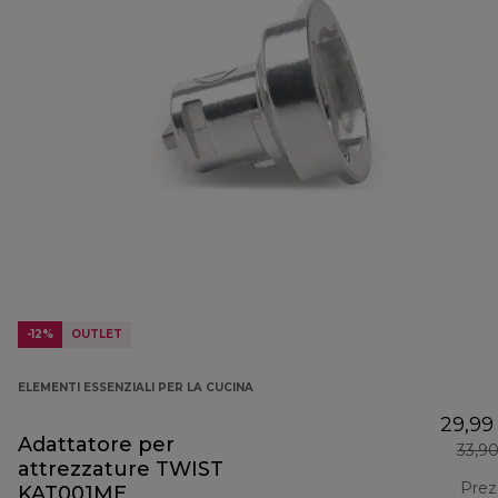
-12%
OUTLET
ELEMENTI ESSENZIALI PER LA CUCINA
29,99
Adattatore per
33,9
attrezzature TWIST
Prez
KAT001ME