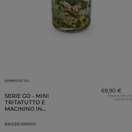
KENWOOD GO
69,90 €
SERIE GO - MINI
Importo IVA inc
12,60 € di (
TRITATUTTO E
MACININO IN
VETRO
KAG30.000GY
KAG30.000GY