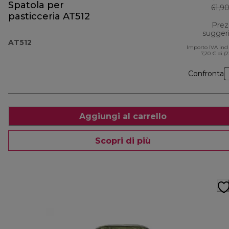
Spatola per
61,9
pasticceria AT512
Prez
sugger
AT512
Importo IVA inc
7,20 € di (
Confronta
Aggiungi al carrello
Scopri di più