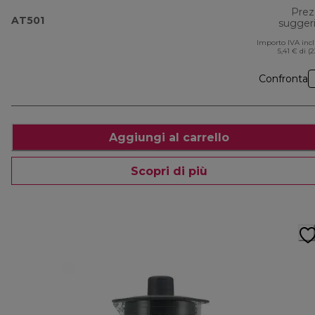
Prez
AT501
sugger
Importo IVA inc
5,41 € di (
Confronta
Aggiungi al carrello
Scopri di più