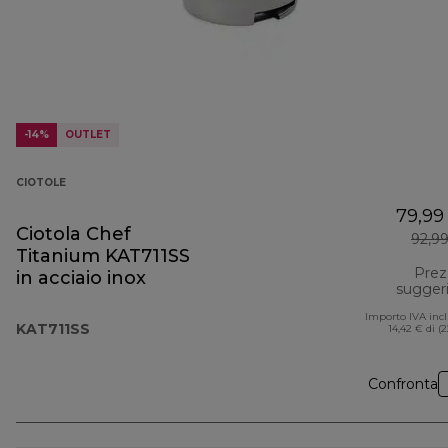
-14%
OUTLET
CIOTOLE
79,99
Ciotola Chef
92,9
Titanium KAT711SS
Prez
in acciaio inox
sugger
Importo IVA inc
KAT711SS
14,42 € di (
Confronta