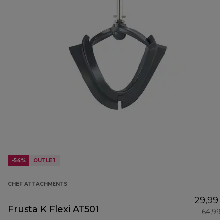
-54%
OUTLET
CHEF ATTACHMENTS
29,99
Frusta K Flexi AT501
64,9