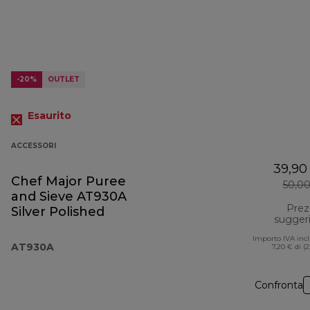
-20%
OUTLET
Esaurito
ACCESSORI
39,90
Chef Major Puree
50,0
and Sieve AT930A
Prez
Silver Polished
sugger
Importo IVA inc
AT930A
7,20 € di (
Confronta