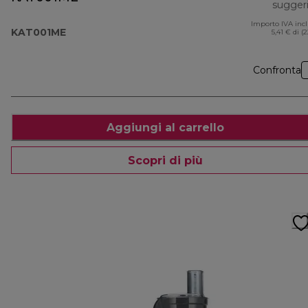
sugger
Importo IVA inc
KAT001ME
5,41 € di (
Confronta
Aggiungi al carrello
Scopri di più