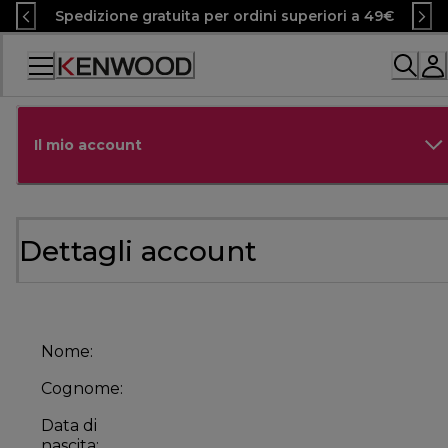
Skip
Spedizione gratuita per ordini superiori a 49€
to
Content
Accessibility
Statement
Il mio account
Dettagli account
Nome:
Cognome:
Data di
nascita: