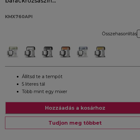
barackrózsaszín
KMX760API
KMX760API
Összehasonlítás
Állítsd te a tempót
5 literes tál
Több mint egy mixer
Hozzáadás a kosárhoz
Tudjon meg többet