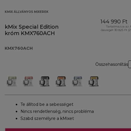
KMIX ÁLLVÁNYOS MIXEREK
144 990 Ft
kMix Special Edition
Tartalmazza az 
összegét 30 825 Ft (
króm KMX760ACH
KMX760ACH
Összehasonlítás
Te állítod be a sebességet
Nincs rendetlenség, nincs probléma
Szabd személyre a kMixet