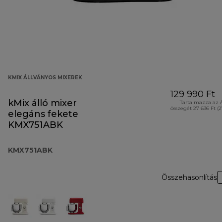
KMIX ÁLLVÁNYOS MIXEREK
129 990 Ft
kMix álló mixer
Tartalmazza az 
összegét 27 636 Ft (
elegáns fekete
KMX751ABK
KMX751ABK
Összehasonlítás