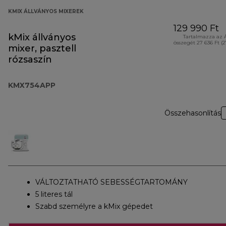
KMIX ÁLLVÁNYOS MIXEREK
129 990 Ft
kMix állványos
Tartalmazza az 
összegét 27 636 Ft (
mixer, pasztell
rózsaszín
KMX754APP
Összehasonlítás
VÁLTOZTATHATÓ SEBESSÉGTARTOMÁNY
5 literes tál
Szabd személyre a kMix gépedet