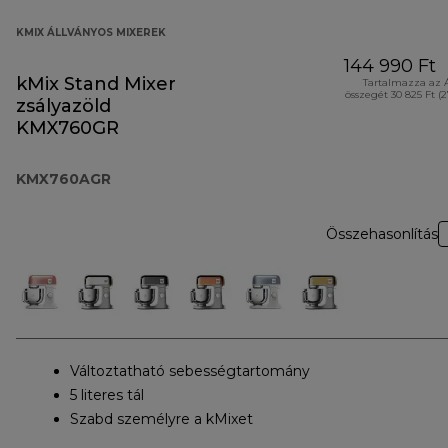
KMIX ÁLLVÁNYOS MIXEREK
144 990 Ft
kMix Stand Mixer
Tartalmazza az 
összegét 30 825 Ft (
zsályazöld
KMX760GR
KMX760AGR
Összehasonlítás
Változtatható sebességtartomány
5 literes tál
Szabd személyre a kMixet