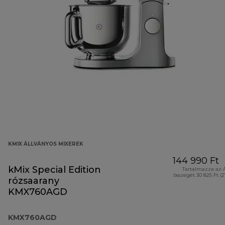
KMIX ÁLLVÁNYOS MIXEREK
144 990 Ft
kMix Special Edition
Tartalmazza az 
összegét 30 825 Ft (
rózsaarany
KMX760AGD
KMX760AGD