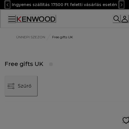
Skip
Ingyenes szállítás 17500 Ft feletti vásárlás esetén
to
Content
Accessibility
Statement
ÜNNEPI SZEZON
Free gifts UK
Free gifts UK
Szűrő