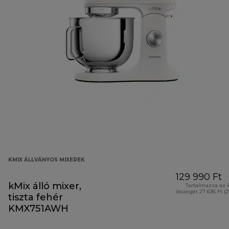
KMIX ÁLLVÁNYOS MIXEREK
129 990 Ft
kMix álló mixer,
Tartalmazza az 
összegét 27 636 Ft (
tiszta fehér
KMX751AWH