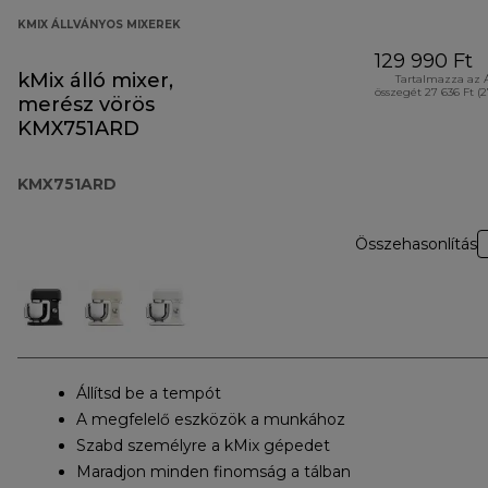
KMIX ÁLLVÁNYOS MIXEREK
129 990 Ft
kMix álló mixer,
Tartalmazza az 
összegét 27 636 Ft (
merész vörös
KMX751ARD
KMX751ARD
Összehasonlítás
Állítsd be a tempót
A megfelelő eszközök a munkához
Szabd személyre a kMix gépedet
Maradjon minden finomság a tálban