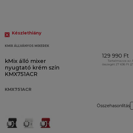
Készlethiány
KMIX ÁLLVÁNYOS MIXEREK
129 990 Ft
kMix álló mixer
Tartalmazza az 
összegét 27 636 Ft (
nyugtató krém szín
KMX751ACR
KMX751ACR
Összehasonlítás