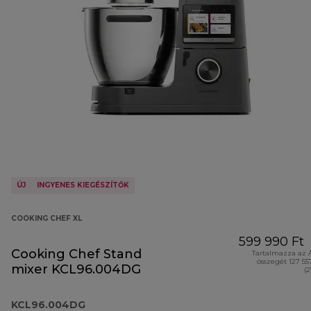
ÚJ
INGYENES KIEGÉSZÍTŐK
COOKING CHEF XL
599 990 Ft
Cooking Chef Stand
Tartalmazza az 
összegét 127 55
mixer KCL96.004DG
(
KCL96.004DG