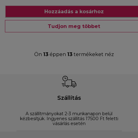
Hozzáadás a kosárhoz
Tudjon meg többet
Ön
13
éppen
13
termékeket néz
Szállítás
A szállítmányokat 2-3 munkanapon belül
D
kézbesítjük. Ingyenes szállítás 17500 Ft feletti
vásárlás esetén