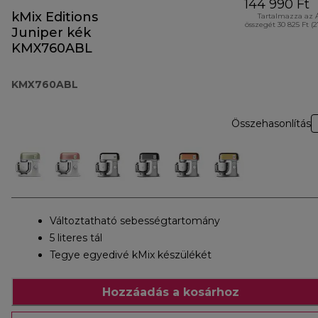
144 990 Ft
kMix Editions
Tartalmazza az 
összegét 30 825 Ft (
Juniper kék
KMX760ABL
KMX760ABL
Összehasonlítás
Változtatható sebességtartomány
5 literes tál
Tegye egyedivé kMix készülékét
Hozzáadás a kosárhoz