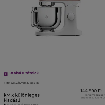
Utolsó 6
tételek
KMIX ÁLLVÁNYOS MIXEREK
144 990 Ft
kMix különleges
Tartalmazza az 
összegét 30 825 Ft (
kiadású