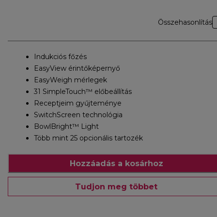
Összehasonlítás
Indukciós főzés
EasyView érintőképernyő
EasyWeigh mérlegek
31 SimpleTouch™ előbeállítás
Receptjeim gyűjteménye
SwitchScreen technológia
BowlBright™ Light
Több mint 25 opcionális tartozék
Hozzáadás a kosárhoz
Tudjon meg többet