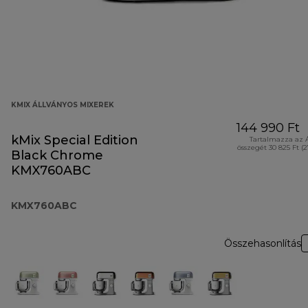
KMIX ÁLLVÁNYOS MIXEREK
144 990 Ft
kMix Special Edition
Tartalmazza az 
összegét 30 825 Ft (
Black Chrome
KMX760ABC
KMX760ABC
Összehasonlítás