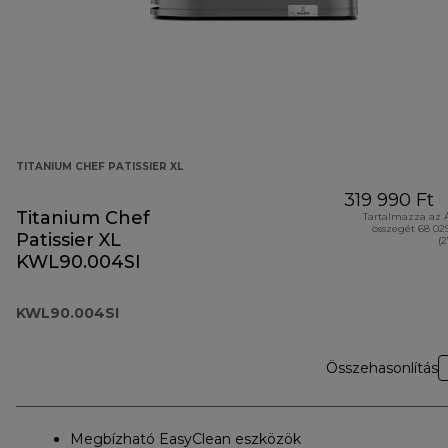
TITANIUM CHEF PATISSIER XL
319 990 Ft
Titanium Chef
Tartalmazza az 
összegét 68 02
Patissier XL
(
KWL90.004SI
KWL90.004SI
Összehasonlítás
Megbízható EasyClean eszközök