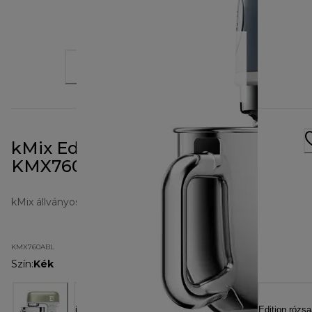
kMix Editions Juniper kék
KMX760ABL
kMix állványos mixerek
KMX760ABL
Szín
:
Kék