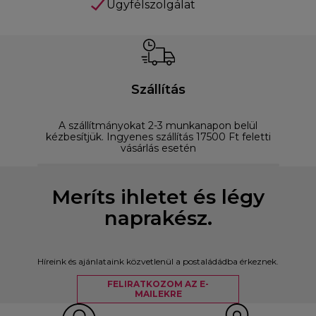
Ügyfélszolgálat
Szállítás
A szállítmányokat 2-3 munkanapon belül
D
kézbesítjük. Ingyenes szállítás 17500 Ft feletti
vásárlás esetén
Meríts ihletet és légy
naprakész.
Híreink és ajánlataink közvetlenül a postaládádba érkeznek.
FELIRATKOZOM AZ E-
MAILEKRE