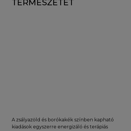
TERMÉSZETET
A zsályazöld és borókakék színben kapható
kiadások egyszerre energizáló és terápiás