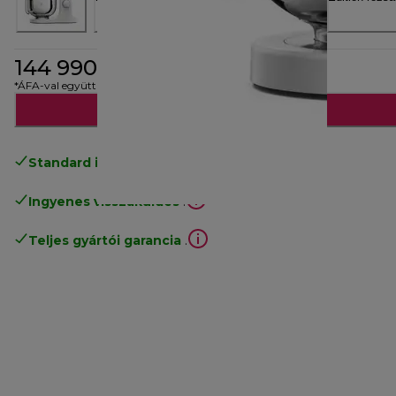
144 990 Ft
*ÁFA-val együtt
Hozzáadás a kosárhoz
Standard ingyenes kiszállítás
17500 Ft
Ingyenes visszaküldés
.
Teljes gyártói garancia
.