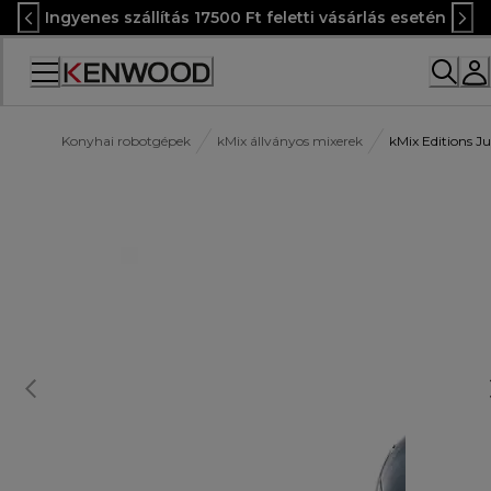
Skip
Ingyenes szállítás 17500 Ft feletti vásárlás esetén
to
Content
Accessibility
Statement
Konyhai robotgépek
kMix állványos mixerek
kMix Editions 