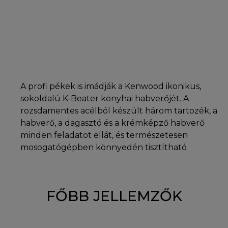
A profi pékek is imádják a Kenwood ikonikus,
sokoldalú K-Beater konyhai habverőjét. A
rozsdamentes acélból készült három tartozék, a
habverő, a dagasztó és a krémképző habverő
minden feladatot ellát, és természetesen
mosogatógépben könnyedén tisztítható
FŐBB JELLEMZŐK