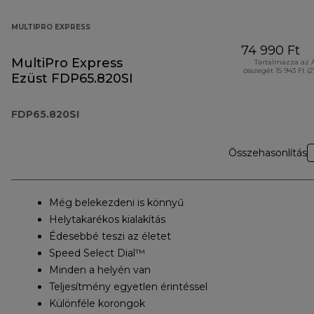
MULTIPRO EXPRESS
74 990 Ft
MultiPro Express
Tartalmazza az 
összegét 15 943 Ft (
Ezüst FDP65.820SI
FDP65.820SI
Összehasonlítás
Még belekezdeni is könnyű
Helytakarékos kialakítás
Édesebbé teszi az életet
Speed Select Dial™
Minden a helyén van
Teljesítmény egyetlen érintéssel
Különféle korongok