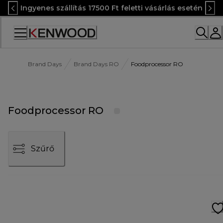
Skip
Ingyenes szállítás 17500 Ft feletti vásárlás esetén
to
Content
Accessibility
Statement
Brand Days
Brand Days RO
Foodprocessor RO
Foodprocessor RO
Szűrő