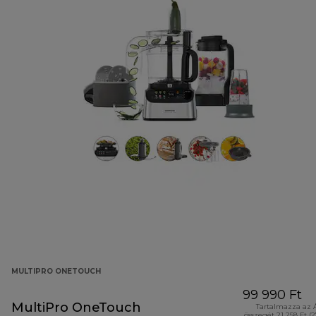
MULTIPRO ONETOUCH
99 990 Ft
MultiPro OneTouch
Tartalmazza az 
összegét 21 258 Ft (