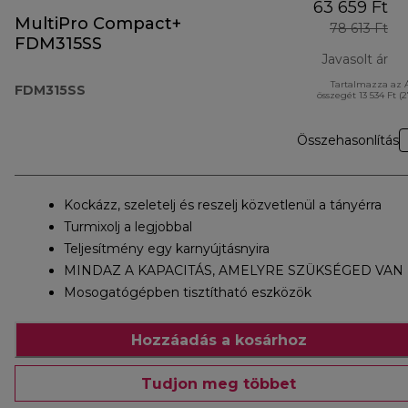
63 659 Ft
MultiPro Compact+
78 613 Ft
FDM315SS
Javasolt ár
Tartalmazza az 
ere
FDM315SS
összegét 13 534 Ft (
Összehasonlítás
Kockázz, szeletelj és reszelj közvetlenül a tányérra
Turmixolj a legjobbal
Teljesítmény egy karnyújtásnyira
MINDAZ A KAPACITÁS, AMELYRE SZÜKSÉGED VAN
Mosogatógépben tisztítható eszközök
Hozzáadás a kosárhoz
Tudjon meg többet