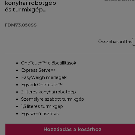
konyhai robotgép
és turmixgép
FDM73.850SS
FDM73.850SS
Összehasonlítás
OneTouch™ előbeállítások
Express Serve™
EasyWeigh mérlegek
Egyedi OneTouch™
3 literes konyhai robotgép
Személyre szabott turmixgép
1,5 literes turmixgép
Egyszerű tisztítás
Hozzáadás a kosárhoz