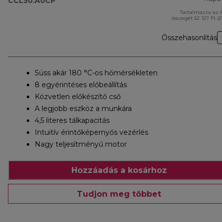
CCL50.A0CP
Tartalmazza az 
összegét 52 127 Ft (
Összehasonlítás
Süss akár 180 °C-os hőmérsékleten
8 egyérintéses előbeállítás
Közvetlen előkészítő cső
A legjobb eszköz a munkára
4,5 literes tálkapacitás
Intuitív érintőképernyős vezérlés
Nagy teljesítményű motor
Hozzáadás a kosárhoz
Tudjon meg többet