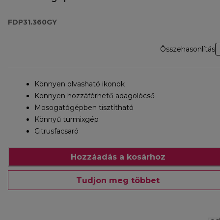
FDP31.360GY
FDP31.360GY
Összehasonlítás
Könnyen olvasható ikonok
Könnyen hozzáférhető adagolócső
Mosogatógépben tisztítható
Könnyű turmixgép
Citrusfacsaró
Hozzáadás a kosárhoz
Tudjon meg többet