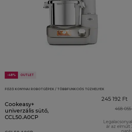
-48%
OUTLET
FŐZŐ KONYHAI ROBOTGÉPEK / TÖBBFUNKCIÓS TŰZHELYEK
245 192 Ft
Cookeasy+
468 055
univerzális sütő,
CCL50.A0CP
Legalacsonya
ár az elmúlt
napb