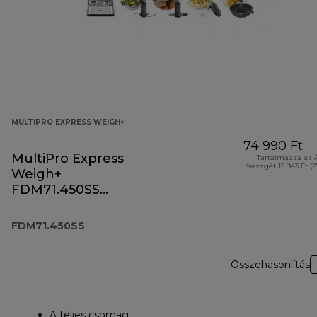
MULTIPRO EXPRESS WEIGH+
74 990 Ft
MultiPro Express
Tartalmazza az 
összegét 15 943 Ft (
Weigh+
FDM71.450SS
konyhai robotgép
FDM71.450SS
Összehasonlítás
A teljes csomag