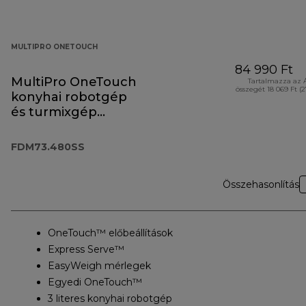
MULTIPRO ONETOUCH
84 990 Ft
MultiPro OneTouch
Tartalmazza az 
összegét 18 069 Ft (
konyhai robotgép
és turmixgép
FDM73.480SS
FDM73.480SS
Összehasonlítás
OneTouch™ előbeállítások
Express Serve™
EasyWeigh mérlegek
Egyedi OneTouch™
3 literes konyhai robotgép