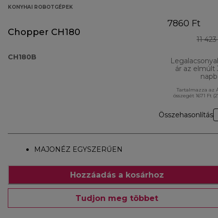
KONYHAI ROBOTGÉPEK
7860 Ft
Chopper CH180
11 423
CH180B
Legalacsonya
ár az elmúlt
napb
Tartalmazza az 
összegét 1671 Ft (
Összehasonlítás
MAJONÉZ EGYSZERŰEN
Hozzáadás a kosárhoz
Tudjon meg többet