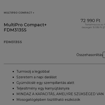
MULTIPRO COMPACT +
72 990 Ft
MultiPro Compact+
Tartalmazza az 
összegét 15 518 Ft (
FDM313SS
FDM313SS
Összehasonlítás
Turmixolj a legjobbal
Szeretem a napi darálást
Gyümölcslé egy szempillantás alatt
Teljesítmény egy karnyújtásnyira
MINDAZ A KAPACITÁS, AMELYRE SZÜKSÉGED VAN
Mosogatógépben tisztítható eszközök