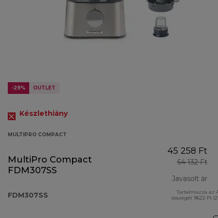
-29%
OUTLET
Készlethiány
MULTIPRO COMPACT
45 258 Ft
MultiPro Compact
64 132 Ft
FDM307SS
Javasolt ár
Tartalmazza az 
ere
FDM307SS
összegét 9622 Ft (