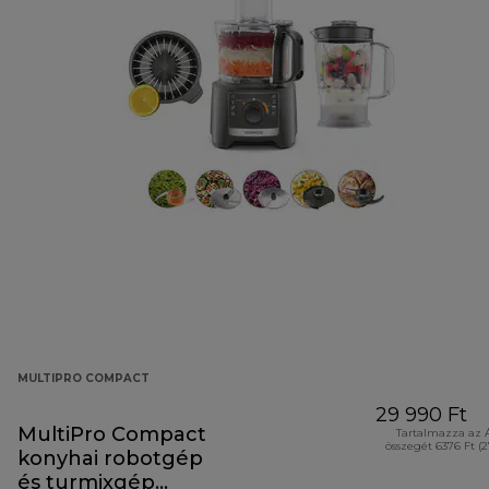
MULTIPRO COMPACT
29 990 Ft
MultiPro Compact
Tartalmazza az 
összegét 6376 Ft (
konyhai robotgép
és turmixgép