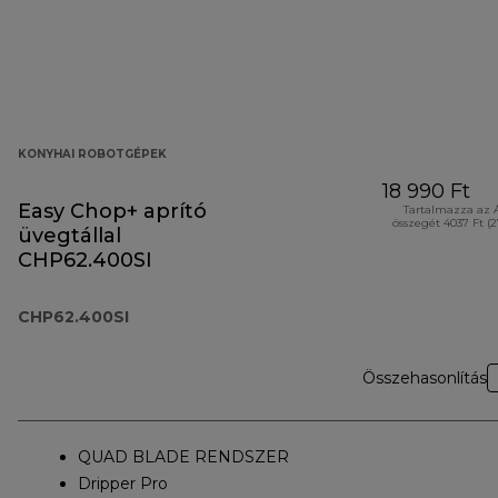
KONYHAI ROBOTGÉPEK
18 990 Ft
Easy Chop+ aprító
Tartalmazza az 
összegét 4037 Ft (
üvegtállal
CHP62.400SI
CHP62.400SI
Összehasonlítás
QUAD BLADE RENDSZER
Dripper Pro