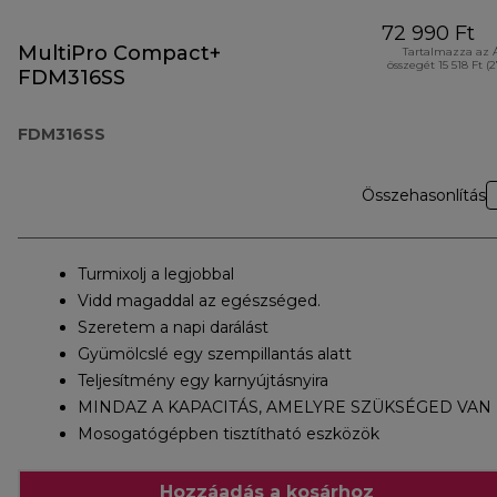
72 990 Ft
MultiPro Compact+
Tartalmazza az 
összegét 15 518 Ft (
FDM316SS
FDM316SS
Összehasonlítás
Turmixolj a legjobbal
Vidd magaddal az egészséged.
Szeretem a napi darálást
Gyümölcslé egy szempillantás alatt
Teljesítmény egy karnyújtásnyira
MINDAZ A KAPACITÁS, AMELYRE SZÜKSÉGED VAN
Mosogatógépben tisztítható eszközök
Hozzáadás a kosárhoz