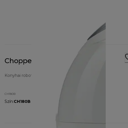
Chopper CH180
Konyhai robotgépek
CH180B
Szín
:
CH180B