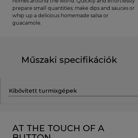
homes around the world. Quickly and effortlessly
prepare small quantities; make dips and sauces or
whip up a delicious homemade salsa or
guacamole.
Műszaki specifikációk
Kibővített turmixgépek
AT THE TOUCH OF A
BUTTON