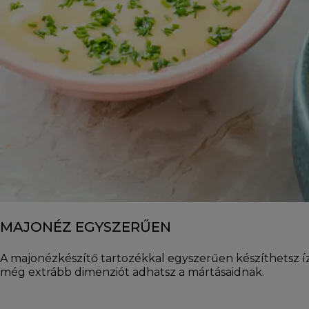
MAJONÉZ EGYSZERŰEN
A majonézkészítő tartozékkal egyszerűen készíthetsz ízle
még extrább dimenziót adhatsz a mártásaidnak.