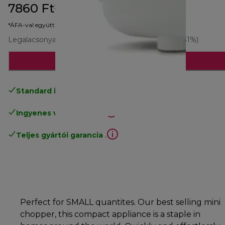
7860 Ft
eredeti ár 13 190 Ft
13 190 Ft
(-40%)
*ÁFA-val együtt
Legalacsonyabb ár az elmúlt 30 napban
11 423 Ft
(-31%)
Értesíts
Standard ingyenes kiszállítás
17500 Ft
Ingyenes visszaküldés
.
Teljes gyártói garancia
.
Perfect for SMALL quantites. Our best selling mini
chopper, this compact appliance is a staple in