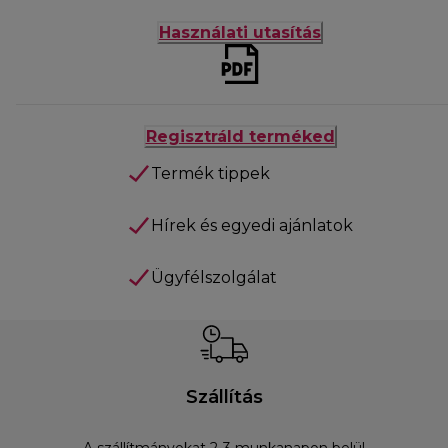
Használati utasítás
Regisztráld terméked
Termék tippek
Hírek és egyedi ajánlatok
Ügyfélszolgálat
Szállítás
A szállítmányokat 2-3 munkanapon belül
D