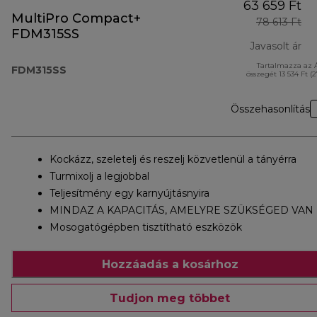
63 659 Ft
MultiPro Compact+
78 613 Ft
FDM315SS
Javasolt ár
Tartalmazza az 
ere
FDM315SS
összegét 13 534 Ft (
Összehasonlítás
Kockázz, szeletelj és reszelj közvetlenül a tányérra
Turmixolj a legjobbal
Teljesítmény egy karnyújtásnyira
MINDAZ A KAPACITÁS, AMELYRE SZÜKSÉGED VAN
Mosogatógépben tisztítható eszközök
Hozzáadás a kosárhoz
Tudjon meg többet