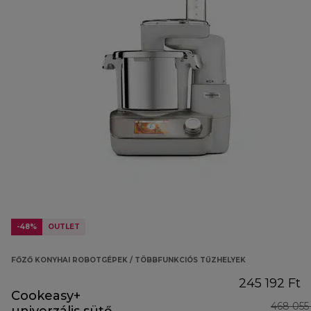
-48%
OUTLET
FŐZŐ KONYHAI ROBOTGÉPEK / TÖBBFUNKCIÓS TŰZHELYEK
245 192 Ft
Cookeasy+
468 055