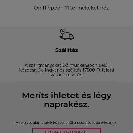
Ön
11
éppen
11
termékeket néz
Szállítás
A szállítmányokat 2-3 munkanapon belül
D
kézbesítjük. Ingyenes szállítás 17500 Ft feletti
vásárlás esetén
Meríts ihletet és légy
naprakész.
Híreink és ajánlataink közvetlenül a postaládádba érkeznek.
FELIRATKOZOM AZ E-