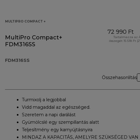
MULTIPRO COMPACT +
72 990 Ft
MultiPro Compact+
Tartalmazza az 
összegét 15 518 Ft (
FDM316SS
FDM316SS
Összehasonlítás
Turmixolj a legjobbal
Vidd magaddal az egészséged.
Szeretem a napi darálást
Gyümölcslé egy szempillantás alatt
Teljesítmény egy karnyújtásnyira
MINDAZ A KAPACITÁS, AMELYRE SZÜKSÉGED VAN