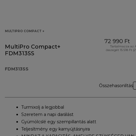
MULTIPRO COMPACT +
72 990 Ft
MultiPro Compact+
Tartalmazza az 
összegét 15 518 Ft (
FDM313SS
FDM313SS
Összehasonlítás
Turmixolj a legjobbal
Szeretem a napi darálást
Gyümölcslé egy szempillantás alatt
Teljesítmény egy karnyújtásnyira