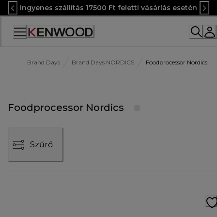
Skip
Ingyenes szállítás 17500 Ft feletti vásárlás esetén
to
Content
Accessibility
Statement
Brand Days
Brand Days NORDICS
Foodprocessor Nordics
Foodprocessor Nordics
Szűrő