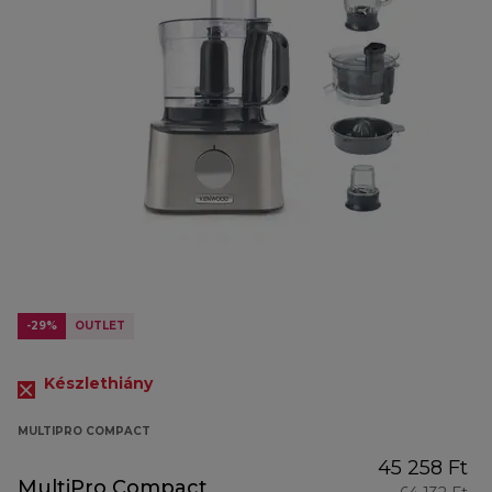
-29%
OUTLET
Készlethiány
MULTIPRO COMPACT
45 258 Ft
MultiPro Compact