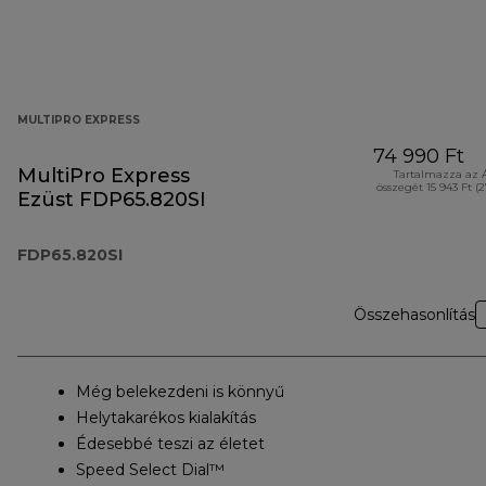
MULTIPRO EXPRESS
74 990 Ft
MultiPro Express
Tartalmazza az 
összegét 15 943 Ft (
Ezüst FDP65.820SI
FDP65.820SI
Összehasonlítás
Még belekezdeni is könnyű
Helytakarékos kialakítás
Édesebbé teszi az életet
Speed Select Dial™