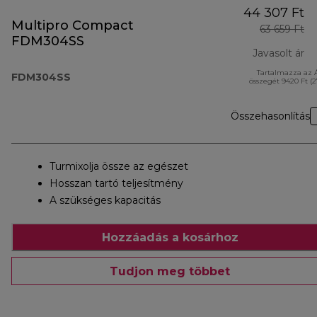
44 307 Ft
Multipro Compact
63 659 Ft
FDM304SS
Javasolt ár
Tartalmazza az 
er
FDM304SS
összegét 9420 Ft (
Összehasonlítás
Turmixolja össze az egészet
Hosszan tartó teljesítmény
A szükséges kapacitás
Hozzáadás a kosárhoz
Tudjon meg többet