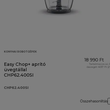
KONYHAI ROBOTGÉPEK
18 990 Ft
Easy Chop+ aprító
Tartalmazza az 
összegét 4037 Ft (
üvegtállal
CHP62.400SI
CHP62.400SI
Összehasonlítás