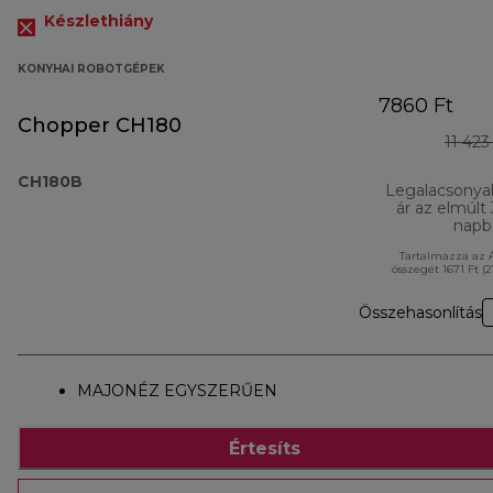
Készlethiány
KONYHAI ROBOTGÉPEK
7860 Ft
Chopper CH180
11 423
CH180B
Legalacsonya
ár az elmúlt
napb
Tartalmazza az 
összegét 1671 Ft (
Összehasonlítás
MAJONÉZ EGYSZERŰEN
Értesíts