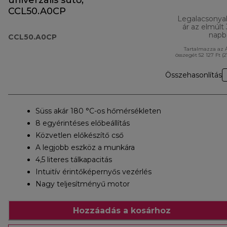
univerzális sütő,
CCL50.A0CP
Legalacsonya
ár az elmúlt
napb
CCL50.A0CP
Tartalmazza az 
összegét 52 127 Ft (
Összehasonlítás
Süss akár 180 °C-os hőmérsékleten
8 egyérintéses előbeállítás
Közvetlen előkészítő cső
A legjobb eszköz a munkára
4,5 literes tálkapacitás
Intuitív érintőképernyős vezérlés
Nagy teljesítményű motor
Hozzáadás a kosárhoz