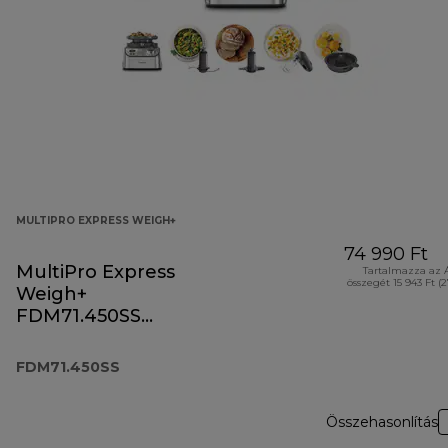
MULTIPRO EXPRESS WEIGH+
74 990 Ft
MultiPro Express
Tartalmazza az 
összegét 15 943 Ft (
Weigh+
FDM71.450SS
konyhai robotgép
FDM71.450SS
Összehasonlítás