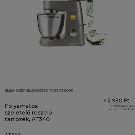
ÉLELMISZER-ELŐKÉSZÍTŐ TARTOZÉKOK
42 990 Ft
Folyamatos
Tartalmazza az 
összegét 9140 Ft (
szeletelő reszelő
tartozék, AT340
AT340