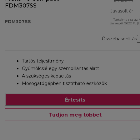
64 132 Ft
FDM307SS
Javasolt ár
Tartalmazza az 
ere
FDM307SS
összegét 9622 Ft (
Összehasonlítás
Tartós teljesítmény
Gyümölcslé egy szempillantás alatt
A szükséges kapacitás
Mosogatógépben tisztítható eszközök
Értesíts
Tudjon meg többet