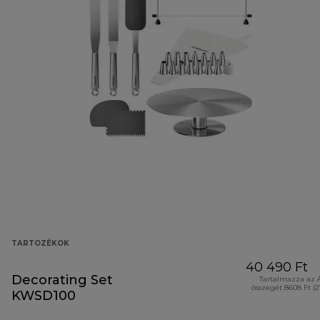
TARTOZÉKOK
40 490 Ft
Decorating Set
Tartalmazza az 
összegét 8608 Ft (
KWSD100