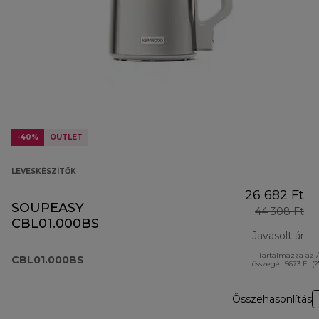
-40%
OUTLET
LEVESKÉSZÍTŐK
26 682 Ft
SOUPEASY
44 308 Ft
CBL01.000BS
Javasolt ár
Tartalmazza az 
er
CBL01.000BS
összegét 5673 Ft (
Összehasonlítás