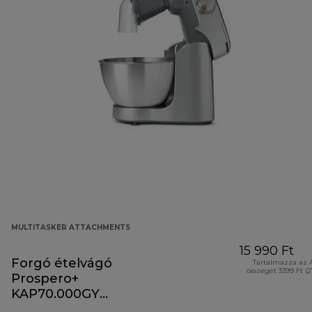
MULTITASKER ATTACHMENTS
15 990 Ft
Forgó ételvágó
Tartalmazza az 
összegét 3399 Ft (
Prospero+
KAP70.000GY
tartozék