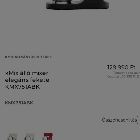
KMIX ÁLLVÁNYOS MIXEREK
129 990 Ft
kMix álló mixer
Tartalmazza az 
összegét 27 636 Ft (
elegáns fekete
KMX751ABK
KMX751ABK
Összehasonlítás