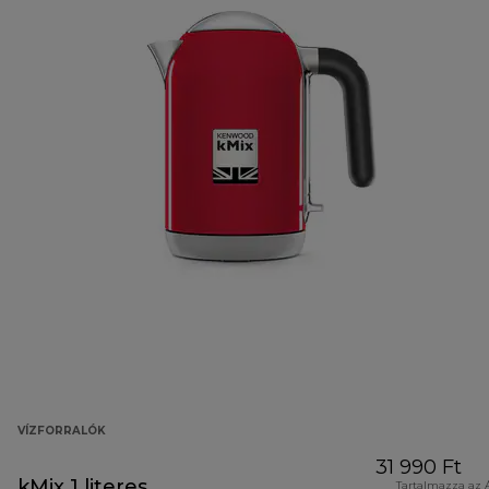
VÍZFORRALÓK
31 990 Ft
kMix 1 literes
Tartalmazza az 