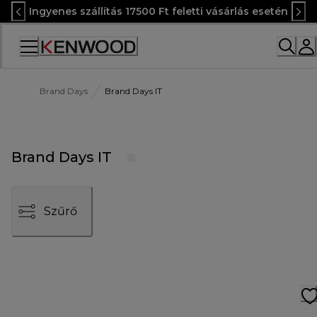
Skip
Ingyenes szállítás 17500 Ft feletti vásárlás esetén
to
Content
Accessibility
Statement
Brand Days
Brand Days IT
Brand Days IT
Szűrő