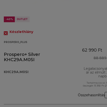
-40%
OUTLET
Készlethiány
PROSPERO_PLUS
62 990 Ft
Prospero+ Silver
88 889 
KHC29A.M0SI
Legalacsonya
KHC29A.M0SI
ár az elmúlt
napb
Tartalmazza az 
összegét 13 392 Ft (
Összehasonlítás