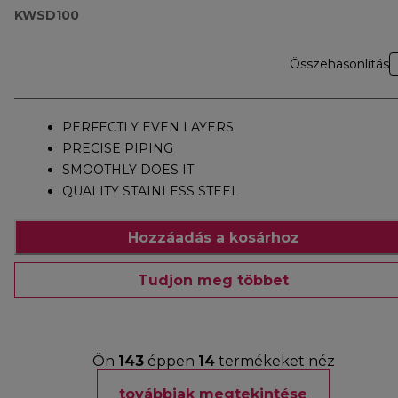
KWSD100
Összehasonlítás
PERFECTLY EVEN LAYERS
PRECISE PIPING
SMOOTHLY DOES IT
QUALITY STAINLESS STEEL
Hozzáadás a kosárhoz
Tudjon meg többet
Ön
143
éppen
14
termékeket néz
továbbiak megtekintése