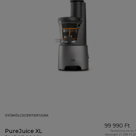
GYÜMÖLCSCENTRIFUGÁK
99 990 Ft
PureJuice XL
Tartalmazza az 
összegét 21 258 Ft (