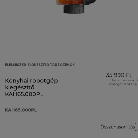
ÉLELMISZER-ELŐKÉSZÍTŐ TARTOZÉKOK
35 990 Ft
Konyhai robotgép
Tartalmazza az 
összegét 7651 Ft (
kiegészítő
KAH65.000PL
KAH65.000PL
Összehasonlítás