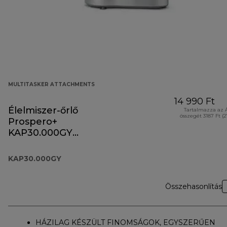
MULTITASKER ATTACHMENTS
14 990 Ft
Élelmiszer-őrlő
Tartalmazza az 
összegét 3187 Ft (
Prospero+
KAP30.000GY
tartozék
KAP30.000GY
Összehasonlítás
HÁZILAG KÉSZÜLT FINOMSÁGOK, EGYSZERŰEN