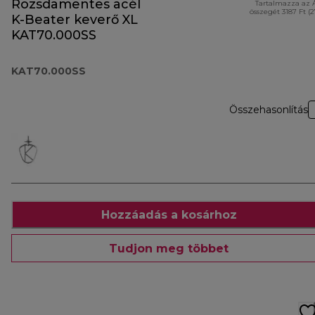
Rozsdamentes acél
Tartalmazza az 
összegét 3187 Ft (
K-Beater keverő XL
KAT70.000SS
KAT70.000SS
Összehasonlítás
Hozzáadás a kosárhoz
Tudjon meg többet