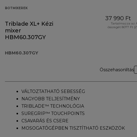
BOTMIXEREK
37 990 Ft
Triblade XL+ Kézi
Tartalmazza az 
összegét 8077 Ft (
mixer
HBM60.307GY
HBM60.307GY
Összehasonlítás
VÁLTOZTATHATÓ SEBESSÉG
NAGYOBB TELJESÍTMÉNY
TRIBLADE™ TECHNOLÓGIA
SUREGRIP™ TOUCHPOINTS
CSAVARÁS ÉS CSERE
MOSOGATÓGÉPBEN TISZTÍTHATÓ ESZKÖZÖK