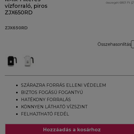
összegét 6801 Ft (
vízforraló, piros
ZJX650RD
ZJX650RD
Összehasonlítás
SZÁRAZRA FORRÁS ELLENI VÉDELEM
BIZTOS FOGÁSÚ FOGANTYÚ
HATÉKONY FORRALÁS
KÖNNYEN LÁTHATÓ VÍZSZINT
FELHAJTHATÓ FEDÉL
Hozzáadás a kosárhoz