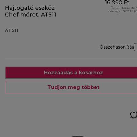
16 990 Ft
Hajtogató eszköz
Tartalmazza az 
összegét 3612 Ft (
Chef méret, AT511
AT511
Összehasonlítás
Hozzáadás a kosárhoz
Tudjon meg többet