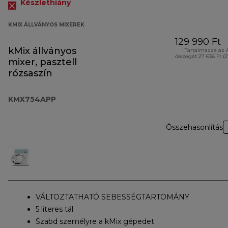
Készlethiány
KMIX ÁLLVÁNYOS MIXEREK
129 990 Ft
kMix állványos
Tartalmazza az 
összegét 27 636 Ft (
mixer, pasztell
rózsaszín
KMX754APP
Összehasonlítás
VÁLTOZTATHATÓ SEBESSÉGTARTOMÁNY
5 literes tál
Szabd személyre a kMix gépedet