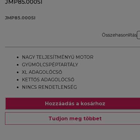
JMP85.000SI
JMP85.000SI
Összehasonlítás
NAGY TELJESÍTMÉNYŰ MOTOR
GYÜMÖLCSPÉPTARTÁLY
XL ADAGOLÓCSŐ
KETTŐS ADAGOLÓCSŐ
NINCS RENDETLENSÉG
Hozzáadás a kosárhoz
Tudjon meg többet