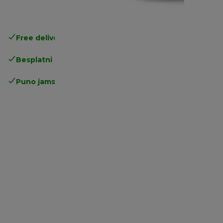
Free delivery in 1-3 days
over 25€
Besplatni povrati
Puno jamstvo proizvođača