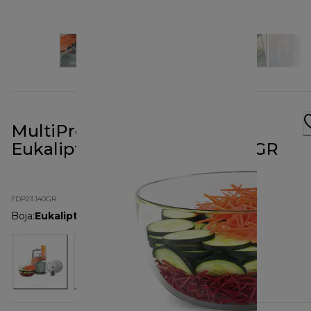
MultiPro Go procesor hrane,
Eukaliptus zelena FDP23.140GR
FDP23.140GR
Boja
:
Eukaliptus zelena