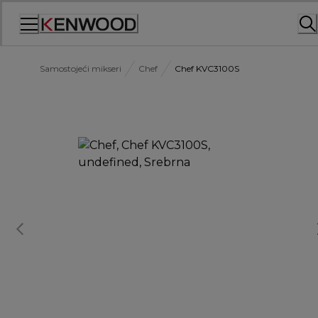
Skip
to
Content
Samostojeći mikseri
Chef
Chef KVC3100S