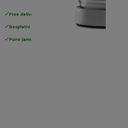
Free delivery in 1-3 days
over 25€
Besplatni povrati
Puno jamstvo proizvođača