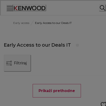
Skip
to
Content
Early access
Early Access to our Deals IT
Early Access to our Deals IT
Filtriraj
Prikaži prethodne