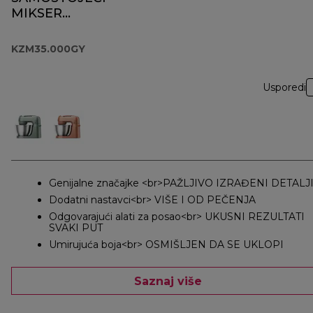
MIKSER
KZM35.000GY
KZM35.000GY
Usporedi
Genijalne značajke <br>PAŽLJIVO IZRAĐENI DETALJ
Dodatni nastavci<br> VIŠE I OD PEČENJA
Odgovarajući alati za posao<br> UKUSNI REZULTATI
SVAKI PUT
Umirujuća boja<br> OSMIŠLJEN DA SE UKLOPI
Saznaj više