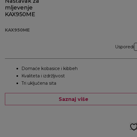
Nastavak za
mljevenje
KAX950ME
KAX950ME
Usporedi
Domaće kobasice i kibbeh
Kvaliteta i izdržljivost
Tri uključena sita
Saznaj više