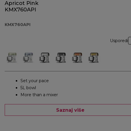
Apricot Pink
KMX760API
KMX760API
Usporedi
Set your pace
5L bowl
More than a mixer
Saznaj više