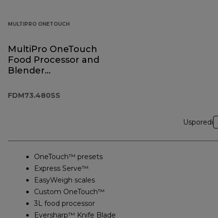
MULTIPRO ONETOUCH
MultiPro OneTouch
Food Processor and
Blender
FDM73.480SS
FDM73.480SS
Usporedi
OneTouch™ presets
Express Serve™
EasyWeigh scales
Custom OneTouch™
3L food processor
Eversharp™ Knife Blade