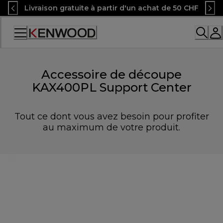
Skip
Livraison gratuite à partir d'un achat de 50 CHF
to
Content
Accessibility
Statement
Accessoire de découpe
KAX400PL Support Center
Tout ce dont vous avez besoin pour profiter
au maximum de votre produit.