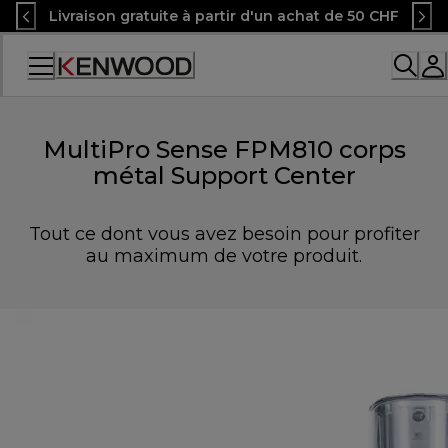
Skip
Livraison gratuite à partir d'un achat de 50 CHF
to
Content
Accessibility
Statement
MultiPro Sense FPM810 corps
métal Support Center
Tout ce dont vous avez besoin pour profiter
au maximum de votre produit.