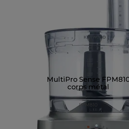
MultiPro Sense FPM81
corps métal
FPM810