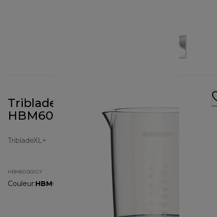
Triblade XL+ Hand Blender
HBM60.002GY
TribladeXL+
HBM60.002GY
Couleur
:
HBM60.002GY