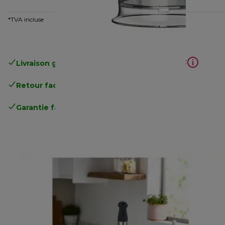
*TVA incluse
Livraison gratuite
à partir d'un achat de 50 CHF
Retour facile
.
Garantie fabricant complète
.