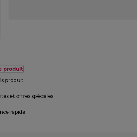
e produit
ls produit
tés et offres spéciales
ance rapide