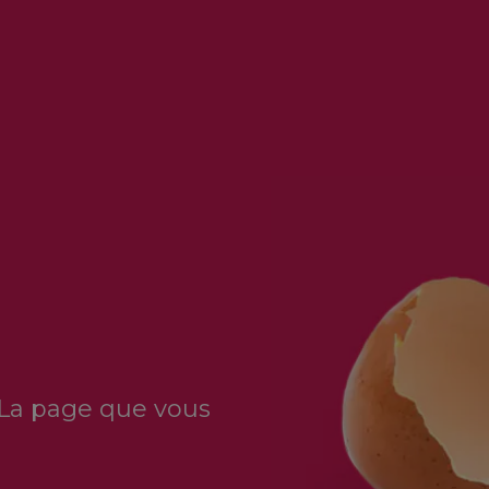
 La page que vous