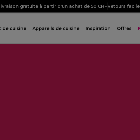
Livraison gratuite à partir d'un achat de 50 CHF
Retours facile
 de cuisine
Appareils de cuisine
Inspiration
Offres