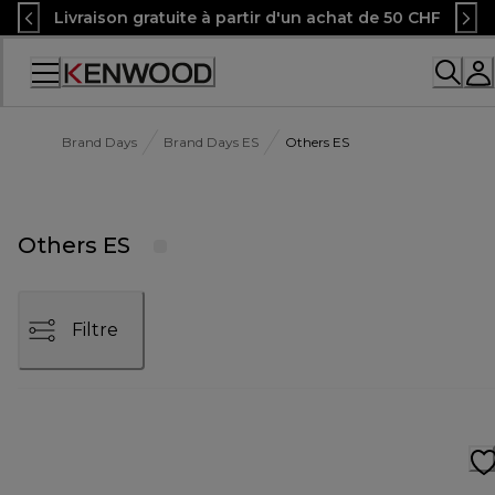
Skip
Livraison gratuite à partir d'un achat de 50 CHF
to
Content
Accessibility
Statement
Brand Days
Brand Days ES
Others ES
Others ES
Filtre