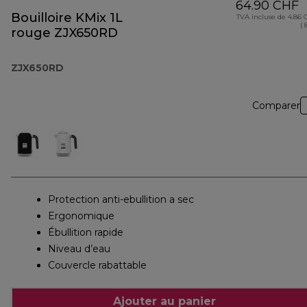
64.90 CHF
Bouilloire KMix 1L
TVA incluse de 4.86
( 
rouge ZJX650RD
ZJX650RD
Comparer
Protection anti-ebullition a sec
Ergonomique
Ébullition rapide
Niveau d’eau
Couvercle rabattable
Ajouter au panier