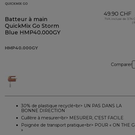
QUICKMIX GO
49.90 CHF
Batteur à main
TVA incluse de 3.74
( 
QuickMix Go Storm
Blue HMP40.000GY
HMP40.000GY
Comparer
30% de plastique recyclé<br> UN PAS DANS LA
BONNE DIRECTION
Cuillère à mesurer<br> MESURER, C'EST FACILE
Poignée de transport pratique<br> POUR « ON THE 
»