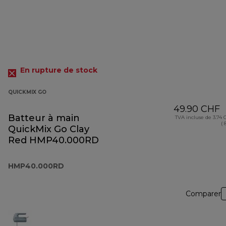
En rupture de stock
QUICKMIX GO
49.90 CHF
Batteur à main
TVA incluse de 3.74
( 
QuickMix Go Clay
Red HMP40.000RD
HMP40.000RD
Comparer