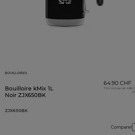
BOUILLOIRES
64.90 CHF
Bouilloire kMix 1L
TVA incluse de 4.86
( 
Noir ZJX650BK
ZJX650BK
Comparer