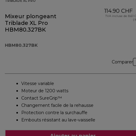
TRIBLADE XL PRO
114.90 CHF
Mixeur plongeant
TVA incluse de 8.61
( 
Triblade XL Pro
HBM80.327BK
HBM80.327BK
Comparer
Vitesse variable
Moteur de 1200 watts
Contact SureGrip™
Changement facile de la rehausse
Protection contre la surchauffe
Embouts résistant au lave-vaisselle
Ajouter au panier