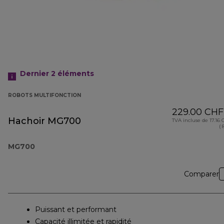
Dernier 2
éléments
ROBOTS MULTIFONCTION
229.00 CHF
Hachoir MG700
TVA incluse de 17.16
( 
MG700
Comparer
Puissant et performant
Capacité illimitée et rapidité