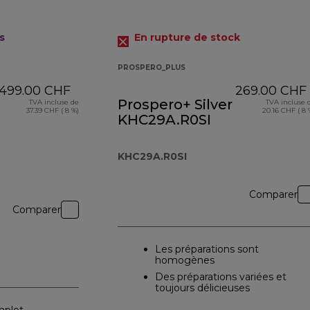
s
En rupture de stock
PROSPERO_PLUS
499.00 CHF
269.00 CHF
Prospero+ Silver
TVA incluse de
TVA incluse 
37.39 CHF ( 8 %)
20.16 CHF ( 8 
KHC29A.R0SI
KHC29A.R0SI
Comparer
Comparer
Les préparations sont
homogènes
Des préparations variées et
toujours délicieuses