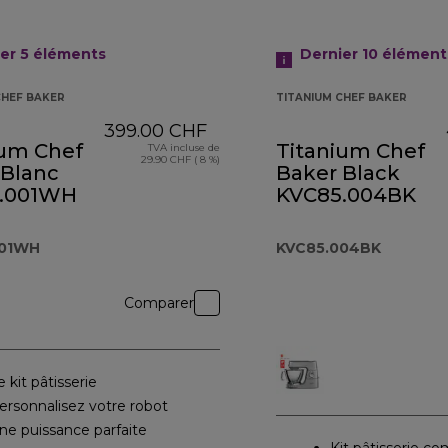
er 5
éléments
Dernier 10
élément
CHEF BAKER
TITANIUM CHEF BAKER
399.00 CHF
ium Chef
Titanium Chef
TVA incluse de
29.90 CHF ( 8 %)
 Blanc
Baker Black
.001WH
KVC85.004BK
001WH
KVC85.004BK
Comparer
e kit pâtisserie
ersonnalisez votre robot
ne puissance parfaite