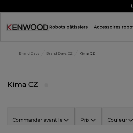
Skip
to
Content
Robots pâtissiers
Accessoires robot
Accessibility
Statement
Brand Days
Brand Days CZ
Kima CZ
Kima CZ
Commander avant le
Prix
Couleur