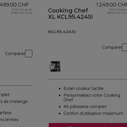
499.00 CHF
1 249.00 CH
Cooking Chef
TVA incluse de
TVA incluse 
37.39 CHF ( 8 %)
93.59 CHF ( 8 
XL KCL95.424SI
KCL95.424SI
Comparer
Comparer
Ecran couleur tactile
mplet
Personnalisez votre Cooking
Chef
ats de mélange
Kit pâtisserie complet
rfaite
Confort d'utilisation maximum
ns limites