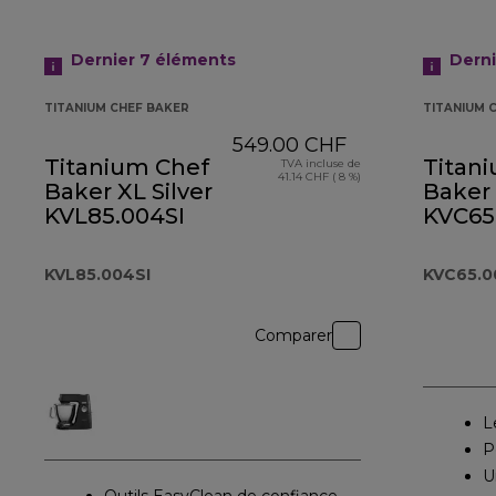
Dernier 7
éléments
Derni
TITANIUM CHEF BAKER
TITANIUM 
549.00 CHF
Titanium Chef
Titan
TVA incluse de
41.14 CHF ( 8 %)
Baker XL Silver
Baker
KVL85.004SI
KVC65
KVL85.004SI
KVC65.
Comparer
L
P
U