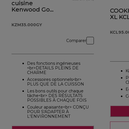
cuisine
Kenwood Go
COOK
Storm Blue
XL KC
KZM35.000GY
KZM35.000GY
KCL95.0
Comparer
Des fonctions ingénieuses
<br>DETAILS PLEINS DE
K
CHARME
P
Accessoires optionnels<br>
C
PLUS QUE DE LA CUISSON
E
Les bons outils pour chaque
tâche<br> DES RÉSULTATS
C
POSSIBLES À CHAQUE FOIS
Couleur apaisante<br> CONÇU
POUR S'ADAPTER À
L'ENVIRONNEMENT