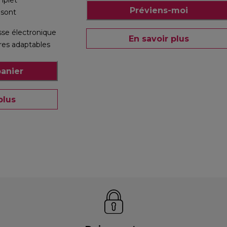
mplet
Préviens-moi
 sont
sse électronique
En savoir plus
res adaptables
panier
plus