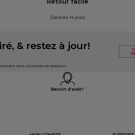
Retour facile
Dans les 14 jours
ré, & restez à jour!
V
R
irectement dans votre boîte de réception.
Besoin d'aide?
MON COMPTE
SUPPORT