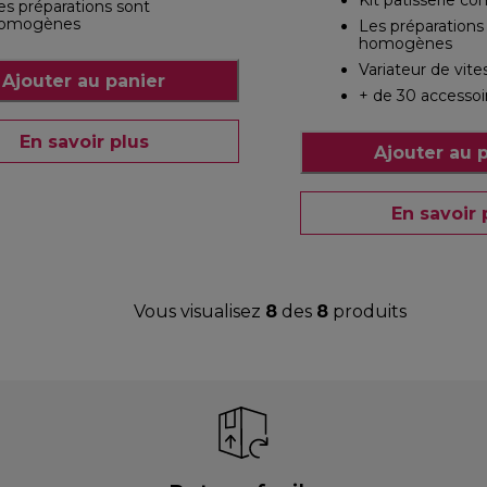
Kit pâtisserie co
es préparations sont
omogènes
Les préparations
homogènes
Variateur de vite
Ajouter au panier
+ de 30 accessoi
En savoir plus
Ajouter au 
En savoir 
Vous visualisez
8
des
8
produits