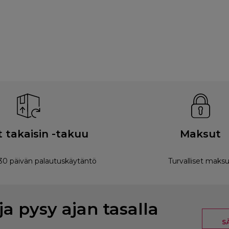
 takaisin -takuu
Maksut
0 päivän palautuskäytäntö
Turvalliset maksu
ja pysy ajan tasalla
S