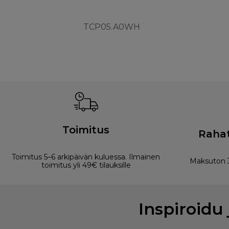
TCP05.A0WH
Toimitus
Rahat
Toimitus 5–6 arkipäivän kuluessa. Ilmainen
Maksuton 3
toimitus yli 49€ tilauksille
Inspiroidu 