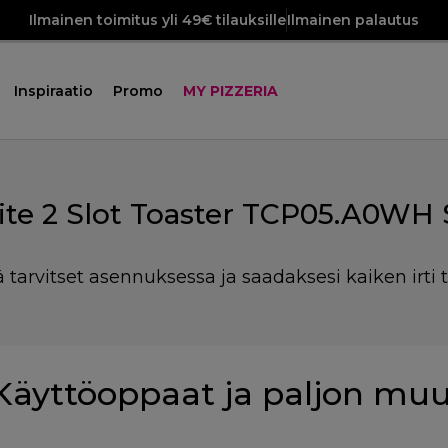
Ilmainen toimitus yli 49€ tilauksille
Ilmainen palautus
Inspiraatio
Promo
MY PIZZERIA
te 2 Slot Toaster TCP05.A0WH 
ä tarvitset asennuksessa ja saadaksesi kaiken irti t
Käyttöoppaat ja paljon mu