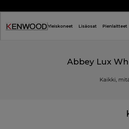
Skip
to
Content
Yleiskoneet
Lisäosat
Pienlaitteet
Abbey Lux Whi
Kaikki, mit