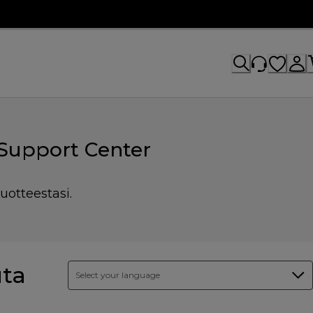
Support Center
uotteestasi.
uta
Select your language