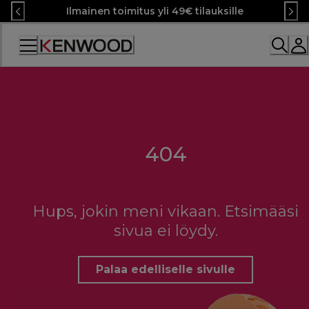
Skip
Ilmainen toimitus yli 49€ tilauksille
to
Content
404
Hups, jokin meni vikaan. Etsimääsi
sivua ei löydy.
Palaa edelliselle sivulle