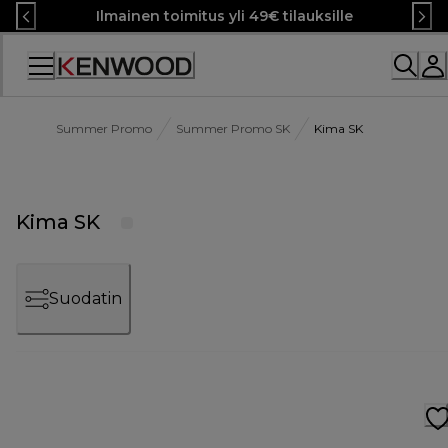
Skip
Ilmainen toimitus yli 49€ tilauksille
to
Content
Summer Promo
Summer Promo SK
Kima SK
Kima SK
Suodatin