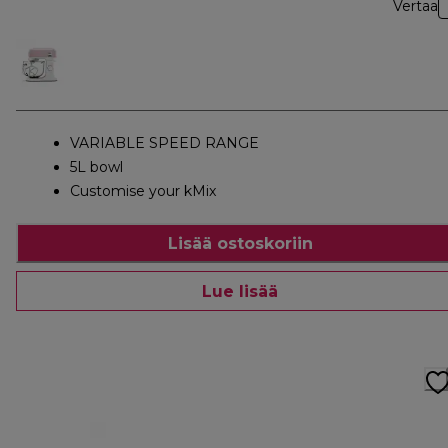
Vertaa
VARIABLE SPEED RANGE
5L bowl
Customise your kMix
Lisää ostoskoriin
Lue lisää