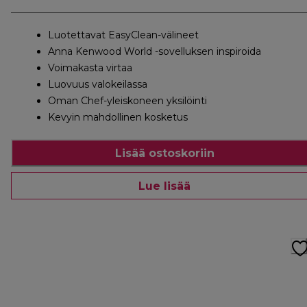
Luotettavat EasyClean-välineet
Anna Kenwood World -sovelluksen inspiroida
Voimakasta virtaa
Luovuus valokeilassa
Oman Chef-yleiskoneen yksilöinti
Kevyin mahdollinen kosketus
Lisää ostoskoriin
Lue lisää