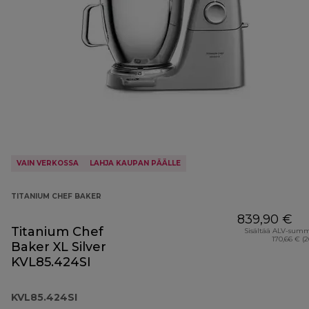
VAIN VERKOSSA
LAHJA KAUPAN PÄÄLLE
TITANIUM CHEF BAKER
839,90 €
Titanium Chef
Sisältää ALV-sum
170,66 € (
Baker XL Silver
KVL85.424SI
KVL85.424SI