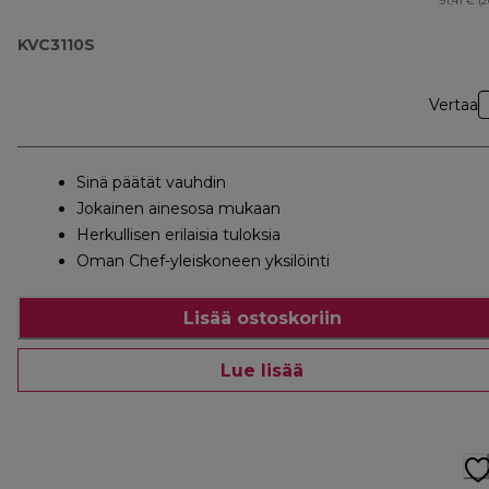
91,41 € (
KVC3110S
Vertaa
Sinä päätät vauhdin
Jokainen ainesosa mukaan
Herkullisen erilaisia tuloksia
Oman Chef-yleiskoneen yksilöinti
Lisää ostoskoriin
Lue lisää