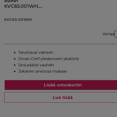
Baker
KVC65.001WH,
valkoinen
KVC65.001WH
Vertaa
Tarvittavat välineet
Oman Chef-yleiskoneen yksilöinti
Sinä päätät vauhdin
Jokainen ainesosa mukaan
Lisää ostoskoriin
Lue lisää