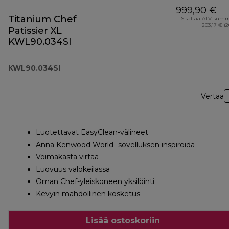
999,90 €
Titanium Chef
Sisältää ALV-sum
203,17 € (
Patissier XL
KWL90.034SI
KWL90.034SI
Vertaa
Luotettavat EasyClean-välineet
Anna Kenwood World -sovelluksen inspiroida
Voimakasta virtaa
Luovuus valokeilassa
Oman Chef-yleiskoneen yksilöinti
Kevyin mahdollinen kosketus
Lisää ostoskoriin