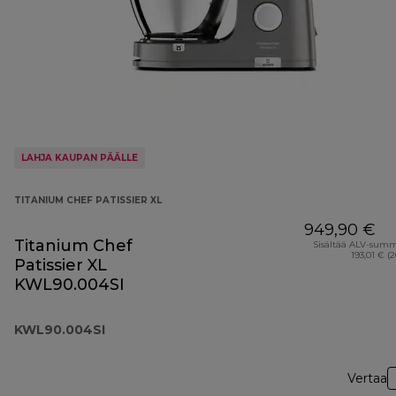
LAHJA KAUPAN PÄÄLLE
TITANIUM CHEF PATISSIER XL
949,90 €
Titanium Chef
Sisältää ALV-sum
193,01 € (
Patissier XL
KWL90.004SI
KWL90.004SI
Vertaa