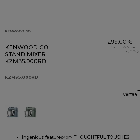
KENWOOD GO
299,00 €
KENWOOD GO
Sisältää ALV-sum
60,75 € (
STAND MIXER
KZM35.000RD
KZM35.000RD
Vertaa
Ingenious features<br> THOUGHTFUL TOUCHES