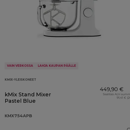
VAIN VERKOSSA
LAHJA KAUPAN PÄÄLLE
KMIX-YLEISKONEET
449,90 €
kMix Stand Mixer
Sisältää ALV-sum
91,41 € (
Pastel Blue
KMX754APB