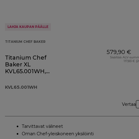
LAHJA KAUPAN PÄÄLLE
TITANIUM CHEF BAKER
579,90 €
Titanium Chef
Sisältää ALV-sum
117,83 € (
Baker XL
KVL65.001WH,
valkoinen
KVL65.001WH
Vertaa
Tarvittavat välineet
Oman Chef-yleiskoneen yksilöinti