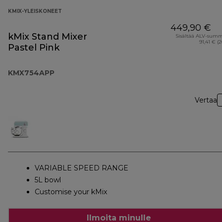
KMIX-YLEISKONEET
449,90 €
kMix Stand Mixer
Sisältää ALV-sum
91,41 € (
Pastel Pink
KMX754APP
Vertaa
VARIABLE SPEED RANGE
5L bowl
Customise your kMix
Ilmoita minulle