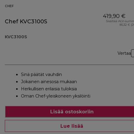
CHEF
419,90 €
Chef KVC3100S
Sisältää ALV-sum
85,32 € (
KVC3100S
Vertaa
Sinä päätät vauhdin
Jokainen ainesosa mukaan
Herkullisen erilaisia tuloksia
Oman Chef-yleiskoneen yksilöinti
Lisää ostoskoriin
Lue lisää