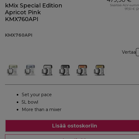
479,90 €
kMix Special Edition
Sisältää ALV-sum
97,51 € (
Apricot Pink
KMX760API
KMX760API
Vertaa
Set your pace
5L bowl
More than a mixer
Lisää ostoskoriin