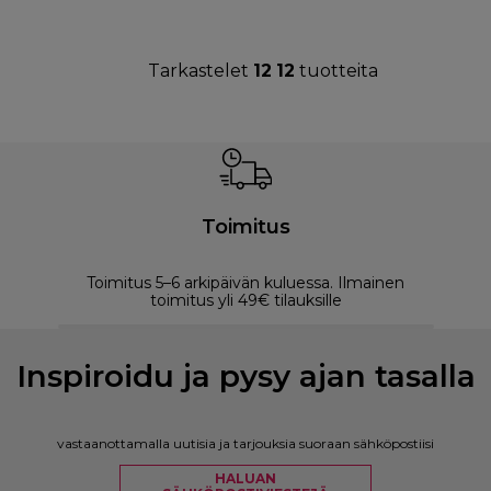
Tarkastelet
12
12
tuotteita
Toimitus
Toimitus 5–6 arkipäivän kuluessa. Ilmainen
M
toimitus yli 49€ tilauksille
Inspiroidu ja pysy ajan tasalla
vastaanottamalla uutisia ja tarjouksia suoraan sähköpostiisi
HALUAN