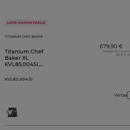
LAHJA KAUPAN PÄÄLLE
TITANIUM CHEF BAKER
679,90 €
Titanium Chef
Sisältää ALV-sum
138,15 € (
Baker XL
KVL85.004SI,
hopeinen
KVL85.004SI
Vertaa