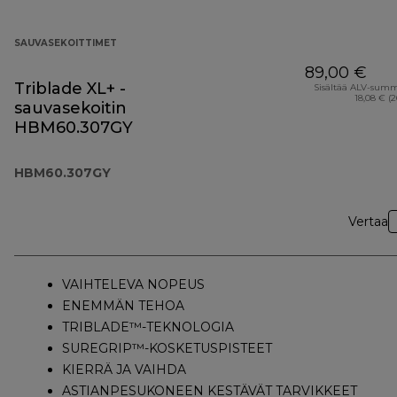
SAUVASEKOITTIMET
89,00 €
Triblade XL+ -
Sisältää ALV-sum
18,08 € (
sauvasekoitin
HBM60.307GY
HBM60.307GY
Vertaa
VAIHTELEVA NOPEUS
ENEMMÄN TEHOA
TRIBLADE™-TEKNOLOGIA
SUREGRIP™-KOSKETUSPISTEET
KIERRÄ JA VAIHDA
ASTIANPESUKONEEN KESTÄVÄT TARVIKKEET