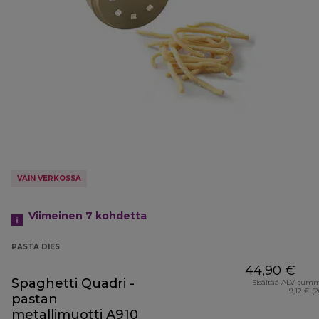
VAIN VERKOSSA
Viimeinen 7
kohdetta
PASTA DIES
44,90 €
Spaghetti Quadri -
Sisältää ALV-sum
9,12 € (
pastan
metallimuotti A910