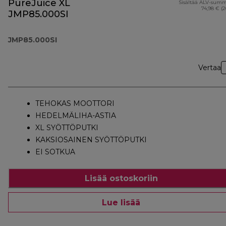
PureJuice XL
Sisältää ALV-sum
74,98 € (
JMP85.000SI
JMP85.000SI
Vertaa
TEHOKAS MOOTTORI
HEDELMÄLIHA-ASTIA
XL SYÖTTÖPUTKI
KAKSIOSAINEN SYÖTTÖPUTKI
EI SOTKUA
Lisää ostoskoriin
Lue lisää