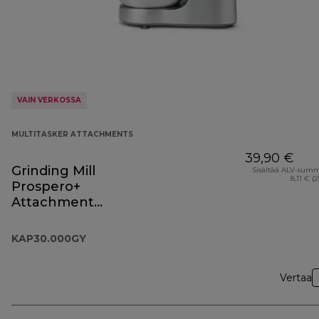
VAIN VERKOSSA
MULTITASKER ATTACHMENTS
39,90 €
Grinding Mill
Sisältää ALV-sum
8,11 € (
Prospero+
Attachment
KAP30.000GY
KAP30.000GY
Vertaa