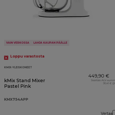
VAIN VERKOSSA
LAHJA KAUPAN PÄÄLLE
Loppu varastosta
KMIX-YLEISKONEET
449,90 €
kMix Stand Mixer
Sisältää ALV-sum
91,41 € (
Pastel Pink
KMX754APP
Vertaa