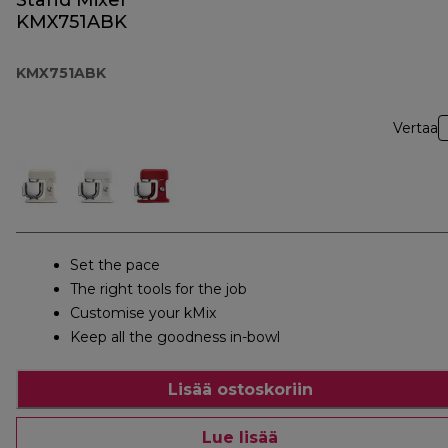
Stand Mixer
KMX751ABK
KMX751ABK
Vertaa
Set the pace
The right tools for the job
Customise your kMix
Keep all the goodness in-bowl
Lisää ostoskoriin
Lue lisää