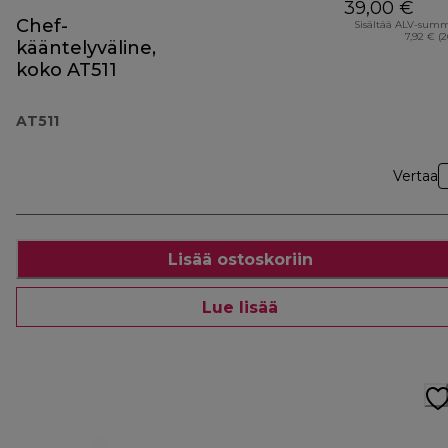
39,00 €
Chef-
Sisältää ALV-sum
7,92 € (
kääntelyväline,
koko AT511
AT511
Vertaa
Lisää ostoskoriin
Lue lisää