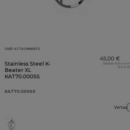
CHEF ATTACHMENTS
45,00 €
Stainless Steel K-
Sisältää ALV-sum
9,14 € (
Beater XL
KAT70.000SS
KAT70.000SS
Vertaa