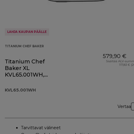
LAHJA KAUPAN PÄÄLLE
TITANIUM CHEF BAKER
579,90 €
Titanium Chef
Sisältää ALV-sum
117,83 € (
Baker XL
KVL65.001WH,
valkoinen
KVL65.001WH
Vertaa
Tarvittavat välineet