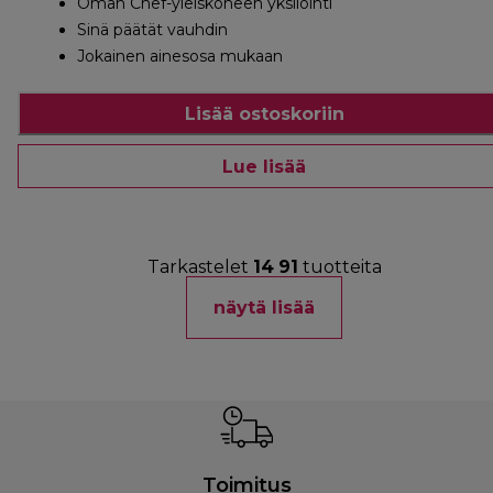
Oman Chef-yleiskoneen yksilöinti
Sinä päätät vauhdin
Jokainen ainesosa mukaan
Lisää ostoskoriin
Lue lisää
Tarkastelet
14
91
tuotteita
näytä lisää
Toimitus