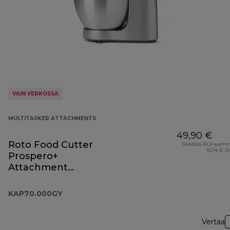
VAIN VERKOSSA
MULTITASKER ATTACHMENTS
49,90 €
Roto Food Cutter
Sisältää ALV-sum
10,14 € (
Prospero+
Attachment
KAP70.000GY
KAP70.000GY
Vertaa