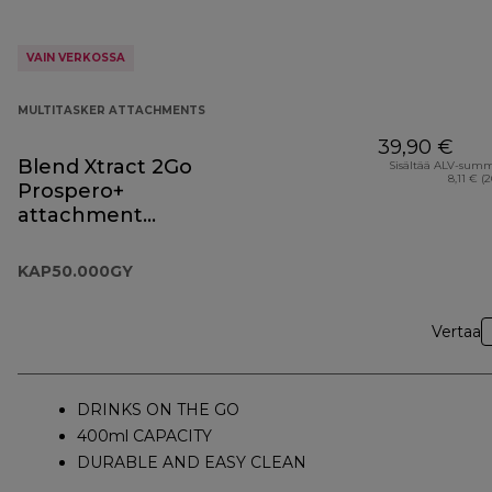
VAIN VERKOSSA
MULTITASKER ATTACHMENTS
39,90 €
Blend Xtract 2Go
Sisältää ALV-sum
8,11 € (
Prospero+
attachment
KAP50.000GY
KAP50.000GY
Vertaa
DRINKS ON THE GO
400ml CAPACITY
DURABLE AND EASY CLEAN