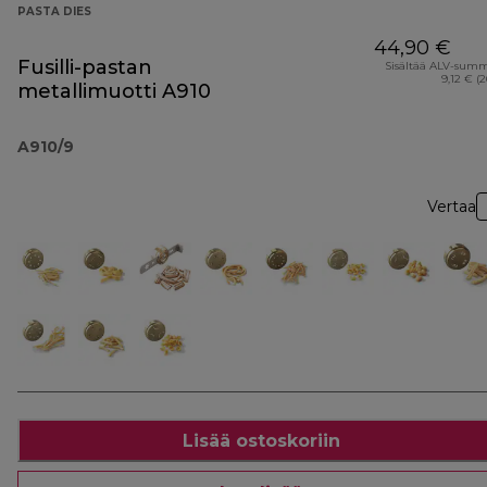
PASTA DIES
44,90 €
Fusilli-pastan
Sisältää ALV-sum
9,12 € (
metallimuotti A910
A910/9
Vertaa
Lisää ostoskoriin