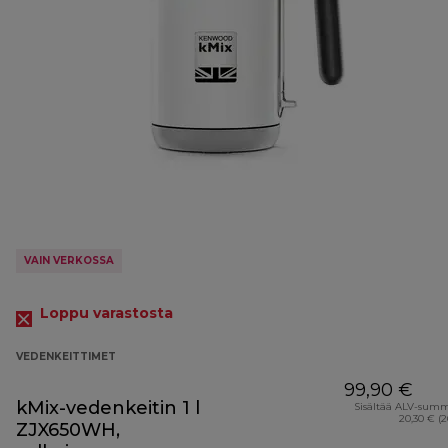
VAIN VERKOSSA
Loppu varastosta
VEDENKEITTIMET
99,90 €
kMix-vedenkeitin 1 l
Sisältää ALV-sum
20,30 € (
ZJX650WH,