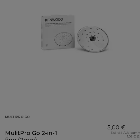
MULTIPRO GO
5,00 €
MulitPro Go 2-in-1
Sisältää ALV-sum
1,02 € (