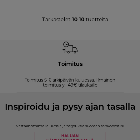
Tarkastelet
10
10
tuotteita
Toimitus
Toimitus 5–6 arkipäivän kuluessa. Ilmainen
M
toimitus yli 49€ tilauksille
Inspiroidu ja pysy ajan tasalla
vastaanottamalla uutisia ja tarjouksia suoraan sähköpostiisi
HALUAN