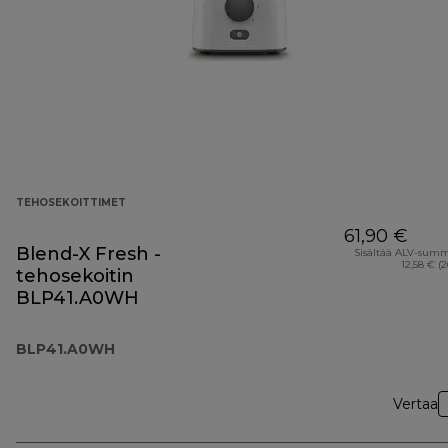
TEHOSEKOITTIMET
61,90 €
Blend-X Fresh -
Sisältää ALV-sum
12,58 € (
tehosekoitin
BLP41.A0WH
BLP41.A0WH
Vertaa