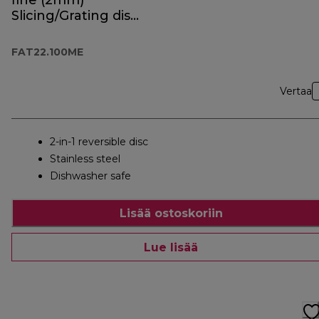
fine (2mm)
Slicing/Grating disc
FAT22.100ME
FAT22.100ME
Vertaa
2-in-1 reversible disc
Stainless steel
Dishwasher safe
Lisää ostoskoriin
Lue lisää