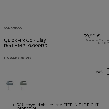
QUICKMIX GO
59,90 €
QuickMix Go - Clay
Sisältää ALV-sum
12,17 € (
Red HMP40.000RD
HMP40.000RD
Vertaa
30% recycled plastic<br> A STEP IN THE RIGHT
DIRECTION