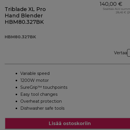
140,00 €
Triblade XL Pro
Sisältää ALV-sum
28,45 € (
Hand Blender
HBM80.327BK
HBM80.327BK
Vertaa
Variable speed
1200W motor
SureGrip™ touchpoints
Easy tool changes
Overheat protection
Dishwasher safe tools
Lisää ostoskoriin