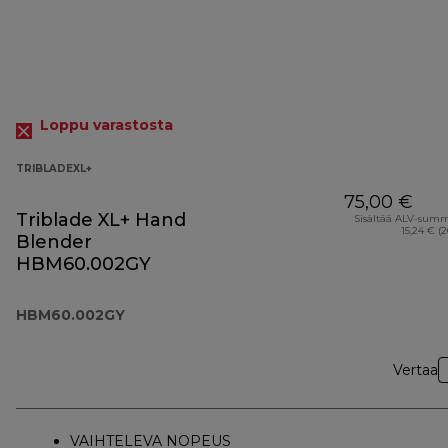
Loppu varastosta
TRIBLADEXL+
75,00 €
Triblade XL+ Hand
Sisältää ALV-sum
15,24 € (
Blender
HBM60.002GY
HBM60.002GY
Vertaa
VAIHTELEVA NOPEUS