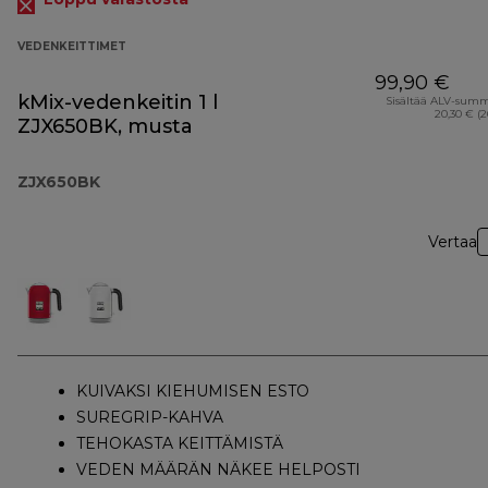
VEDENKEITTIMET
99,90 €
kMix-vedenkeitin 1 l
Sisältää ALV-sum
20,30 € (
ZJX650BK, musta
ZJX650BK
Vertaa
KUIVAKSI KIEHUMISEN ESTO
SUREGRIP-KAHVA
TEHOKASTA KEITTÄMISTÄ
VEDEN MÄÄRÄN NÄKEE HELPOSTI