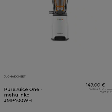
JUOMAKONEET
149,00 €
PureJuice One -
Sisältää ALV-sum
30,27 € (
mehulinko
JMP400WH