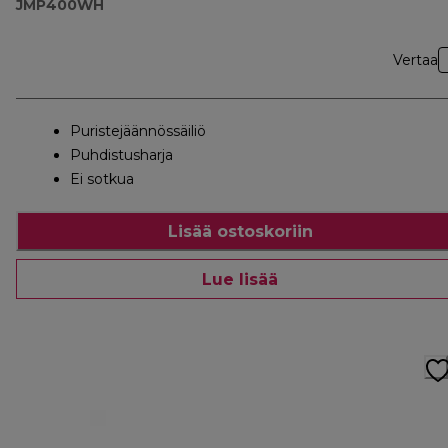
JMP400WH
Vertaa
Puristejäännössäiliö
Puhdistusharja
Ei sotkua
Lisää ostoskoriin
Lue lisää